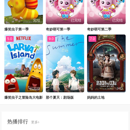
完结
已完结
已完结
爆笑虫子第一季
奇妙萌可第一季
奇妙萌可第二季
5.0
9.0
7.0
已完结
HD
HD
爆笑虫子之冒险岛大电影
那个夏天：剧场版
妈妈的土地
热播排行
更多