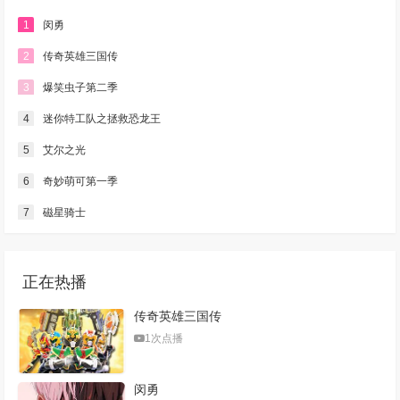
1
闵勇
2
传奇英雄三国传
3
爆笑虫子第二季
4
迷你特工队之拯救恐龙王
5
艾尔之光
6
奇妙萌可第一季
7
磁星骑士
正在热播
传奇英雄三国传
1次点播
闵勇