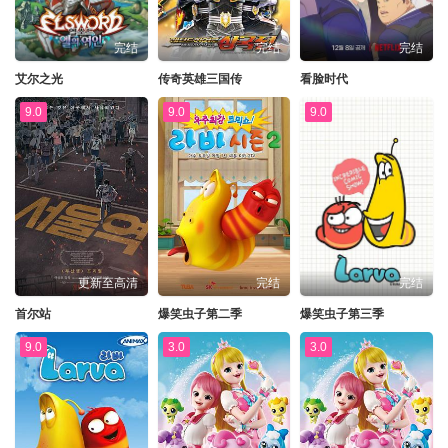
完结
完结
完结
艾尔之光
传奇英雄三国传
看脸时代
9.0
9.0
9.0
更新至高清
完结
完结
首尔站
爆笑虫子第二季
爆笑虫子第三季
9.0
3.0
3.0