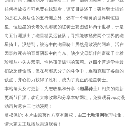
剧情介绍：
韩国动漫《磁星骑士》是一部韩国动画，无需下载
任何播放器即可免费在线观看，该节目讲述了：磁星骑士描述
第49集
第50集
第51集
第52集
的是在人类居住的五行洲之外，还有一个精灵的世界叫恒磁
第53集
第54集
第55集
第56集
星。恒磁星的长老发现邪恶的红骑士妄图破坏两个世界，于是
向五行洲派出了磁星精灵远征队，寻找能够拯救两个世界的磁
第57集
第58集
第59集
第60集
星骑士。没想到，被选中的磁星骑士居然是散漫的阿峰、活在
第61集
第62集
第63集
第64集
因事故死去的哥哥阴影中的向东、缺少父母陪伴的富家千金雅
第65集
第66集
第67集
第68集
玲和从小失去双亲、性格孤僻懦弱的茉莉。这四个普通学生最
初缺乏使命感，但在与邪恶分子的斗争中，逐渐克服了各自的
第69集
第70集
第71集
第72集
缺点，齐心协力获得了胜利，成为了真正的磁星骑士。
第73集
第74集
第75集
第76集
本站每天及时更新，为您收集和分享《
磁星骑士
》相关的最新
更新节目源，欢迎大家收藏和分享本站网址，免费观看vip动漫
第77集
第78集
动画片尽在三七动漫网！
版权保护: 本片由原著作方享有版权，由
三七动漫网
整理收集，
请大家去正规播放渠道观看！