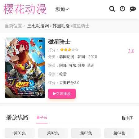
频道
当前位置：
三七动漫网
韩国动漫
磁星骑士
磁星骑士
3.0
3.0
打分：
分类：
韩国动漫
韩国
2010
演员：
阿峰
向东
雅玲
茉莉
导演：
哈雷
评分：
豆瓣评分
3.0
立即播放
已完结
播放线路
量子云
排序
第01集
第02集
第03集
第04集