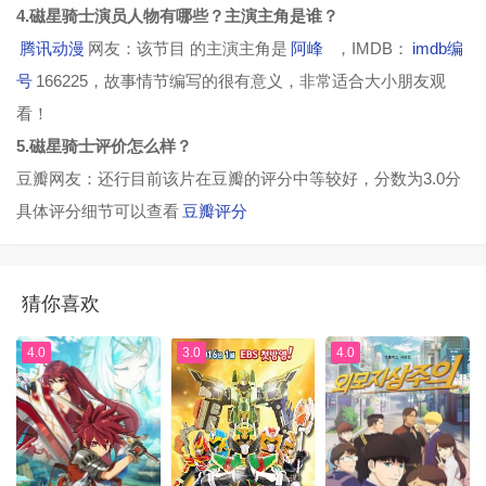
4.磁星骑士演员人物有哪些？主演主角是谁？
腾讯动漫
网友：该节目 的主演主角是
阿峰
，IMDB：
imdb编
号
166225，故事情节编写的很有意义，非常适合大小朋友观
看！
5.磁星骑士评价怎么样？
豆瓣网友：还行目前该片在豆瓣的评分中等较好，分数为3.0分
具体评分细节可以查看
豆瓣评分
猜你喜欢
4.0
3.0
4.0