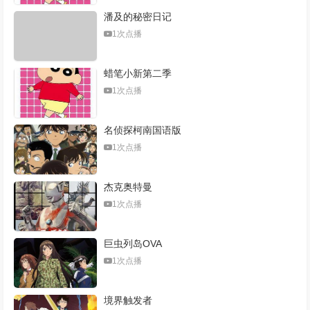
潘及的秘密日记
1次点播
蜡笔小新第二季
1次点播
名侦探柯南国语版
1次点播
杰克奥特曼
1次点播
巨虫列岛OVA
1次点播
境界触发者