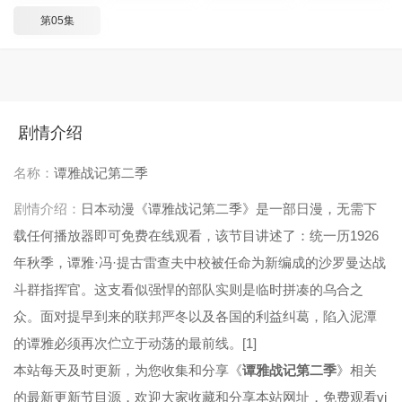
第05集
剧情介绍
名称：
谭雅战记第二季
剧情介绍：
日本动漫《谭雅战记第二季》是一部日漫，无需下
载任何播放器即可免费在线观看，该节目讲述了：统一历1926
年秋季，谭雅·冯·提古雷查夫中校被任命为新编成的沙罗曼达战
斗群指挥官。这支看似强悍的部队实则是临时拼凑的乌合之
众。面对提早到来的联邦严冬以及各国的利益纠葛，陷入泥潭
的谭雅必须再次伫立于动荡的最前线。[1]
本站每天及时更新，为您收集和分享《
谭雅战记第二季
》相关
的最新更新节目源，欢迎大家收藏和分享本站网址，免费观看vi