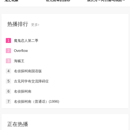
热播排行
更多
1
魔鬼恋人第二季
2
Overflow
3
海贼王
4
名侦探柯南国语版
5
古见同学有交流障碍症
6
名侦探柯南
7
名侦探柯南（普通话）(1996)
正在热播