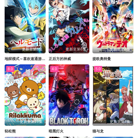
更新至第6集
更新至第6集
更新至第6集
地狱模式～喜欢速通游戏的玩家在废设定异世界无双～第二季
正后方的神威
提欧奥特曼
8.0
4.0
5.0
更新至第19集
更新至第06集
更新至第7集
轻松熊
暗黑灯火
猫与龙