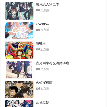
魔鬼恋人第二季
1次点播
Overflow
1次点播
海贼王
1次点播
古见同学有交流障碍症
1次点播
名侦探柯南
1次点播
蓝色监狱