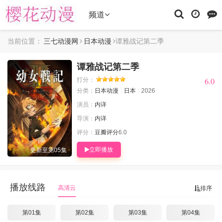
频道
当前位置：
三七动漫网
日本动漫
谭雅战记第二季
谭雅战记第二季
6.0
6.0
打分：
分类：
日本动漫
日本
2026
演员：
内详
导演：
内详
评分：
豆瓣评分
6.0
立即播放
更新至第05集
播放线路
高清云
排序
第01集
第02集
第03集
第04集