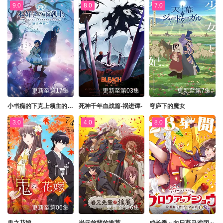
9.0
8.0
7.0
更新至第17集
更新至第03集
更新至第7集
小书痴的下克上领主的养女
死神千年血战篇-祸进谭-
穹庐下的魔女
3.0
4.0
8.0
更新至第06集
更新至第6集
更新至第06集
鬼之花嫁
岩元前辈的推荐
成长秀～向日葵马戏团～