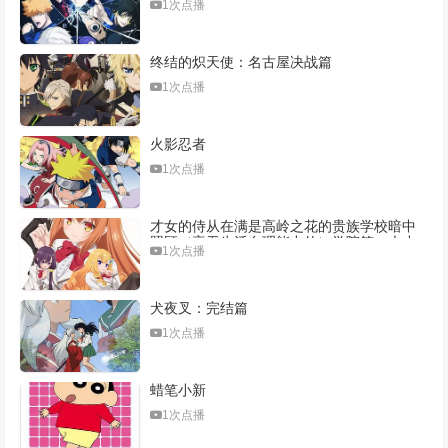
1次点播
终结的炽天使：名古屋决战篇
1次点播
火影忍者
1次点播
才女的侍从在满是高岭之花的贵族学校暗中
照顾（毫无生活自理能力的）学院第一大小
1次点播
姐
犬夜叉：完结篇
1次点播
蜡笔小新
1次点播