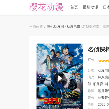
首页
最新动漫
日
当前位置：
三七动漫网
动漫电影
名侦探柯南：高
名侦探
打分：
分类：
动漫电
演员：
林原惠
郎
畑芽育
神
导演：
莲井隆
评分：
豆瓣评
更新：
2026-0