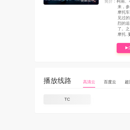
更新至TC
简介：
柯南、
来，参
摩托车
见过的
烈的追
了。之
摩托..
播放线路
高清云
百度云
超
TC