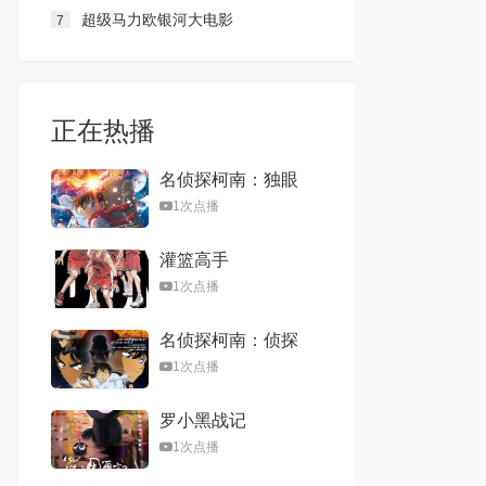
超级马力欧银河大电影
7
正在热播
名侦探柯南：独眼
的残像
1次点播
灌篮高手
1次点播
名侦探柯南：侦探
们的镇魂歌
1次点播
罗小黑战记
1次点播