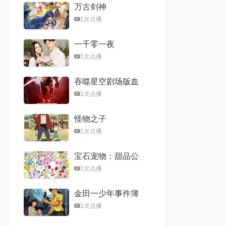
万古剑神
1次点播
一千零一夜
1次点播
吞噬星空剧场版血
洛大陆
1次点播
怪物之子
1次点播
宝石宠物：甜品公
主
1次点播
金田一少年事件簿
2：杀戮的深蓝
1次点播