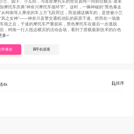
小兰、园子、小五郎，与喜欢摩托车的世良真纯一同前往横滨·港未
加摩托车庆典“神奈川摩托车循环节”。这时，一辆神秘的“黑色暴走
”从柯南等人乘坐的车上方飞跃而过，而追捕这辆车的，是曾被小兰
“风之女神”——神奈川县警交通机动队的萩原千速。然而在一场激
车戏之后，千速的摩托车严重损坏，黑色摩托车在最后一步逃脱
后，柯南一行人抵达横滨的活动会场，看到了搭载最新技术的白色
更多
立即播放
手机观看
排序
清4k