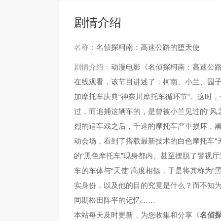
剧情介绍
名称：
名侦探柯南：高速公路的堕天使
剧情介绍：
动漫电影《名侦探柯南：高速公
在线观看，该节目讲述了：柯南、小兰、园子
加摩托车庆典“神奈川摩托车循环节”。这时，
过，而追捕这辆车的，是曾被小兰见过的“风
烈的追车戏之后，千速的摩托车严重损坏，
动会场，看到了搭载最新技术的白色摩托车“
的“黑色摩托车”现身都内、甚至摆脱了警视
车的车体与“天使”高度相似，于是将其称为
实身份，以及他的目的究竟是什么？而不知
同期松田阵平的记忆……
本站每天及时更新，为您收集和分享《
名侦