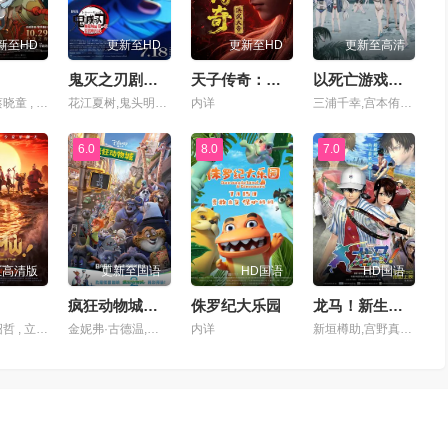
新至HD
更新至HD
更新至HD
更新至高清
鬼灭之刃剧场版无限城篇第一章猗窝座再来
天子传奇：洪武大帝
以死亡游戏为生。44:CLOUDYBEACH
钟雪莹 , 蔡晓童 , 张继聪 , 谢安琪 , 柯炜林 , 杨雅文
花江夏树,鬼头明里,下野纮,松冈祯丞,上田丽奈,冈本信彦,樱井孝宏,小西克幸,河西健吾,早见沙织,花泽香菜,铃村健一,关智一,杉田智和,石田彰
内详
三浦千幸,宫本侑芽,永濑安奈,田村由香里,稻垣好,岛田爱野,明智璃子,远野光
6.0
8.0
7.0
至高清版
更新至国语
HD国语
HD国语
疯狂动物城（电影版）
侏罗纪大乐园
龙马！新生网球王子国语
陈浩 , 李绍哲 , 立冬 , 果子哥哥 , 董天弋 , 喻鹏力 , 黄豫硕 , 张运气 , 邓先森 , 曹知善 , 囧森瑟夫 , 零柒 , 韩雨泽 , 张天宇 , 张稷 , 良生
金妮弗·古德温,杰森·贝特曼,伊德瑞斯·艾尔巴,珍妮·斯蕾特,内特·托伦斯,邦妮·亨特,唐·雷克,汤米·钟,J·K·西蒙斯,奥克塔维亚·斯宾瑟,艾伦·图代克,夏奇拉,雷蒙德·S·佩尔西,德拉·萨巴,莫里斯·拉马奇,菲尔·约翰斯顿,约翰·迪·马吉欧,凯蒂·洛斯,吉塔·雷迪,杰西·科尔蒂,汤米·利斯特,乔希·达拉斯,瑞奇·摩尔,凯斯·索西,彼得·曼斯布里奇,拜伦·霍华德,杰拉德·布什,马克·史密斯,乔
内详
新垣樽助,宫野真守,细谷佳正,皆川纯子,杉本优,鸟海浩辅,高桥美佳子,杉田智和,村中知,松山鹰志,武内骏辅,置鲇龙太郎,诹访部顺一,竹内良太,织田优成,森山荣治,甲斐田幸