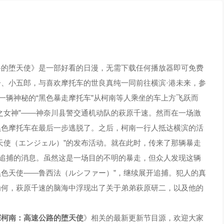
路的堕天使》是一部好看的日漫，无需下载任何播放器即可免费
、小五郎，与喜欢摩托车的世良真纯一同前往横滨·港未来，参
一辆神秘的“黑色暴走摩托车”从柯南等人乘坐的车上方飞跃而
之女神”——神奈川县警交通机动队的萩原千速。然而在一场激
黑色摩托车在最后一步逃脱了。之后，柯南一行人抵达横滨的活
天使（エンジェル）”的发布活动。就在此时，传来了那辆暴走
厅追捕的消息。虽然这是一场目的不明的暴走，但众人发现这辆
“黑色天使——鲁西法（ルシファー）”，继续展开追捕。犯人的真
为何，萩原千速的脑海中浮现出了关于弟弟萩原研二，以及他的
探柯南：高速公路的堕天使
》相关的最新更新节目源，欢迎大家