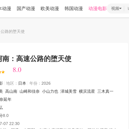
本动漫
国产动漫
欧美动漫
韩国动漫
动漫电影
视频
速公路的堕天使
柯南：高速公路的堕天使
8.0
8.0
影
地区：
日本
年份：
2026
美
高山南
山崎和佳奈
小山力也
泽城美雪
横滨流星
三木真一
奈延年
弘
分
8.0
7-07 22:30