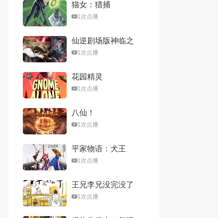
猫女：猎捕
1次点播
仙逆剧场版神临之
战
1次点播
花园精灵
1次点播
八仙！
1次点播
平家物语：犬王
1次点播
王兄李兄没完没了
的故事
1次点播