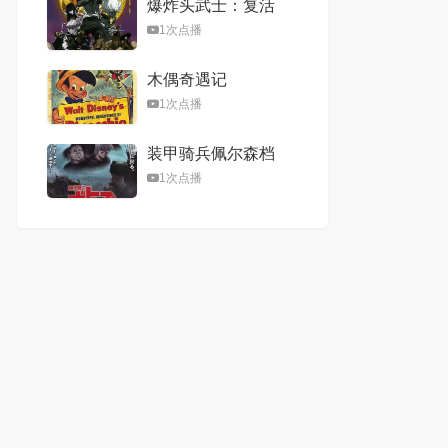
爆炸头武士：复活
1次点播
木偶奇遇记
1次点播
装甲骑兵佩尔森档
案剧场版
1次点播