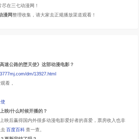
片尽在三七动漫网！
动漫网
整理收集，请大家去正规播放渠道观看！
：高速公路的堕天使》这部动漫电影？
//3777mj.com/dm/13927.html
费观看，
天使
上映/什么时候开播的？
上映后赢得国内外很多动漫电影爱好者的喜爱，票房收入也非
以去
百度百科
查一查。
集？更新完结了吗？