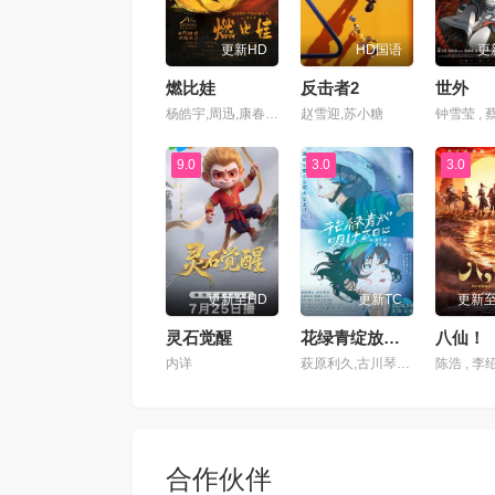
更新HD
HD国语
更
燃比娃
反击者2
世外
杨皓宇,周迅,康春雷,贝伊勒
赵雪迎,苏小糖
9.0
3.0
3.0
更新至HD
更新TC
更新
灵石觉醒
花绿青绽放之日
八仙！
内详
萩原利久,古川琴音,入野自由,冈部敬史
合作伙伴