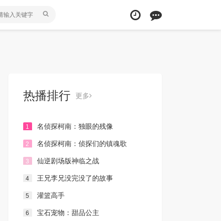
热播排行
更多
名侦探柯南：独眼的残像
1
名侦探柯南：侦探们的镇魂歌
2
仙逆剧场版神临之战
3
王兄李兄没完没了的故事
4
灌篮高手
5
宝石宠物：甜品公主
6