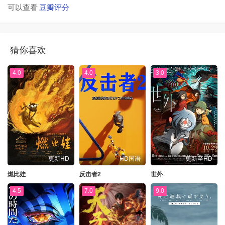
可以查看
豆瓣评分
猜你喜欢
4.0
4.0
3.0
更新HD
HD国语
更新至HD
燃比娃
反击者2
世外
4.5
7.0
9.0