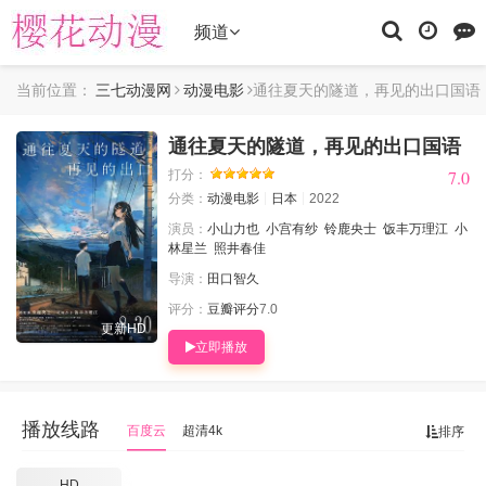
频道
当前位置：
三七动漫网
动漫电影
通往夏天的隧道，再见的出口国语
通往夏天的隧道，再见的出口国语
7.0
7.0
打分：
分类：
动漫电影
日本
2022
演员：
小山力也
小宫有纱
铃鹿央士
饭丰万理江
小
林星兰
照井春佳
导演：
田口智久
评分：
豆瓣评分
7.0
更新HD
立即播放
播放线路
百度云
超清4k
排序
HD