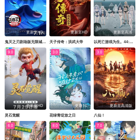
更新至HD
更新至HD
更新至高清
鬼灭之刃剧场版无限城篇第一章猗窝座再来
天子传奇：洪武大帝
以死亡游戏为生。44:CLOUDYBEACH
9.0
3.0
3.0
更新至HD
更新TC
更新至高清版
灵石觉醒
花绿青绽放之日
八仙！
6.0
8.0
7.0