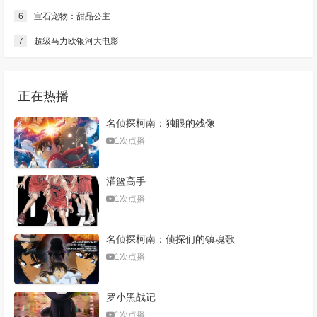
6
宝石宠物：甜品公主
7
超级马力欧银河大电影
正在热播
名侦探柯南：独眼的残像
1次点播
灌篮高手
1次点播
名侦探柯南：侦探们的镇魂歌
1次点播
罗小黑战记
1次点播