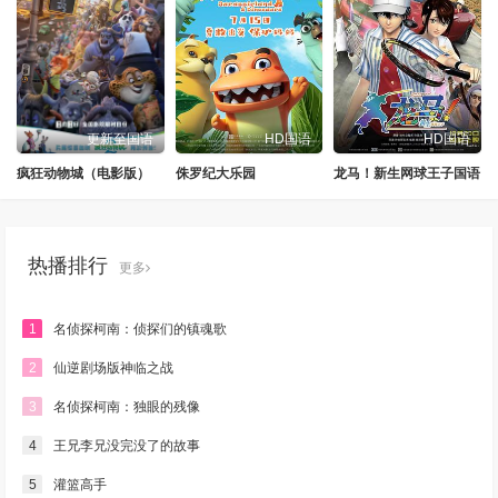
更新至国语
HD国语
HD国语
疯狂动物城（电影版）
侏罗纪大乐园
龙马！新生网球王子国语
热播排行
更多
1
名侦探柯南：侦探们的镇魂歌
2
仙逆剧场版神临之战
3
名侦探柯南：独眼的残像
4
王兄李兄没完没了的故事
5
灌篮高手