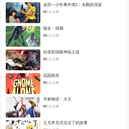
金田一少年事件簿2：杀戮的深蓝
1次点播
猫女：猎捕
1次点播
仙逆剧场版神临之战
1次点播
花园精灵
1次点播
平家物语：犬王
1次点播
王兄李兄没完没了的故事