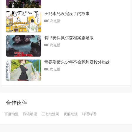
王兄李兄没完没了的故事
1次点播
装甲骑兵佩尔森档案剧场版
1次点播
青春期猪头少年不会梦到娇怜外出妹
1次点播
合作伙伴
百度动漫
腾讯动漫
三七动漫网
优酷动漫
哔哩哔哩