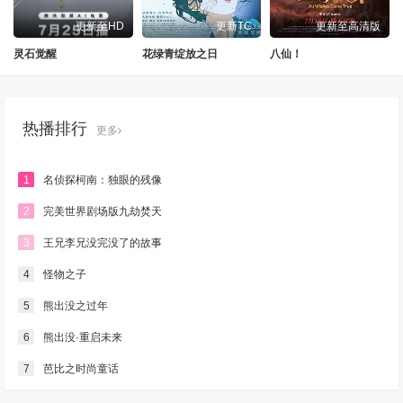
更新至HD
更新TC
更新至高清版
灵石觉醒
花绿青绽放之日
八仙！
热播排行
更多
1
名侦探柯南：独眼的残像
2
完美世界剧场版九劫焚天
3
王兄李兄没完没了的故事
4
怪物之子
5
熊出没之过年
6
熊出没·重启未来
7
芭比之时尚童话