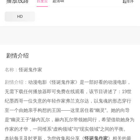
播放线路
百度云
超清4k
排序
HD
剧情介绍
名称：
怪诞鬼作家
剧情介绍：
动漫电影《怪诞鬼作家》是一部好看的动漫电影，
无需下载任何播放器即可免费在线观看，该节目讲述了：19世
纪墨西哥一位失意的年轻作家弗兰克尔达，以鬼魂的形态穿行
至一个由她亲手构想的王国——这里居住着“幽灵”。她的向导
是“幽灵王子”赫内瓦尔，赫内瓦尔带领她同行，希望借助她身为
作家的才华，一同维系“虚构领域”与“现实领域”之间的平衡。
本站每天及时更新，为您收集和分享《
怪诞鬼作家
》相关的最