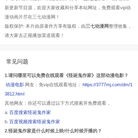
新更新节目源，欢迎大家收藏和分享本站网址，免费观看vip动
漫动画片尽在三七动漫网！
版权保护: 本片由原著作方享有版权，由
三七动漫网
整理收集，
请大家去正规播放渠道观看！
常见问题
1.请问哪里可以免费在线观看《怪诞鬼作家》这部动漫电影？
动漫电影
网友：免vip在线观看地址：
https://3777mj.com/dm/1
3812.html
其他网友：你还可以通过以下方式搜索并免费观看，
a.
百度搜索怪诞鬼作家
b.
百度视频搜索怪诞鬼作家
2.怪诞鬼作家是什么时候上映/什么时候开播的？