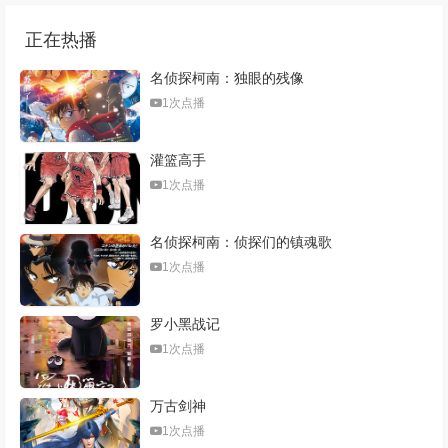
正在热播
名侦探柯南：独眼的残像
1次点播
灌篮高手
1次点播
名侦探柯南：侦探们的镇魂歌
1次点播
罗小黑战记
1次点播
万古剑神
1次点播