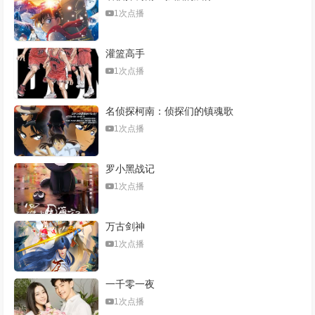
1次点播
灌篮高手
1次点播
名侦探柯南：侦探们的镇魂歌
1次点播
罗小黑战记
1次点播
万古剑神
1次点播
一千零一夜
1次点播