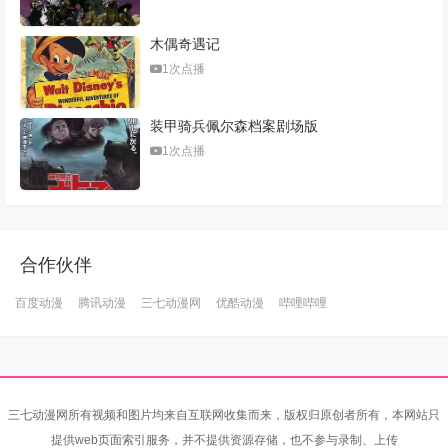
木偶奇遇记
1次点播
装甲骑兵佩尔森档案剧场版
1次点播
合作伙伴
百度动漫
腾讯动漫
三七动漫网
优酷动漫
哔哩哔哩
三七动漫网所有视频和图片均来自互联网收集而来，版权归原创者所有，本网站只
提供web页面索引服务，并不提供资源存储，也不参与录制、上传