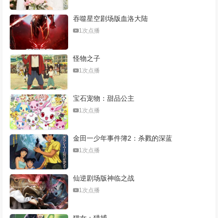
吞噬星空剧场版血洛大陆
1次点播
怪物之子
1次点播
宝石宠物：甜品公主
1次点播
金田一少年事件簿2：杀戮的深蓝
1次点播
仙逆剧场版神临之战
1次点播
猫女：猎捕