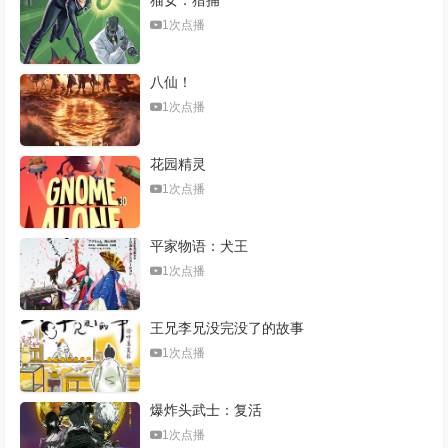
1次点播
八仙！
1次点播
花园精灵
1次点播
平家物语：犬王
1次点播
王兄李兄没完没了的故事
1次点播
爆炸头武士：复活
1次点播