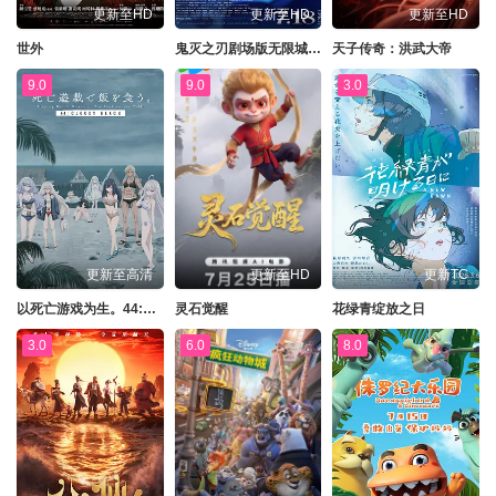
更新至HD
更新至HD
更新至HD
世外
鬼灭之刃剧场版无限城篇第一章猗窝座再来
天子传奇：洪武大帝
9.0
9.0
3.0
更新至高清
更新至HD
更新TC
以死亡游戏为生。44:CLOUDYBEACH
灵石觉醒
花绿青绽放之日
3.0
6.0
8.0