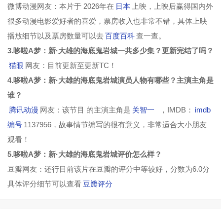
微博动漫网友：本片于 2026年在
日本
上映，上映后赢得国内外
很多动漫电影爱好者的喜爱，票房收入也非常不错，具体上映
播放细节以及票房数量可以去
百度百科
查一查。
3.哆啦A梦：新·大雄的海底鬼岩城一共多少集？更新完结了吗？
猫眼
网友：目前更新至更新TC！
4.哆啦A梦：新·大雄的海底鬼岩城演员人物有哪些？主演主角是
谁？
腾讯动漫
网友：该节目 的主演主角是
关智一
，IMDB：
imdb
编号
1137956，故事情节编写的很有意义，非常适合大小朋友
观看！
5.哆啦A梦：新·大雄的海底鬼岩城评价怎么样？
豆瓣网友：还行目前该片在豆瓣的评分中等较好，分数为6.0分
具体评分细节可以查看
豆瓣评分