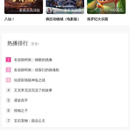
更新至高清版
更新至国语
HD国语
八仙！
疯狂动物城（电影版）
侏罗纪大乐园
热播排行
更多
1
名侦探柯南：独眼的残像
2
名侦探柯南：侦探们的镇魂歌
3
仙逆剧场版神临之战
4
王兄李兄没完没了的故事
5
灌篮高手
6
怪物之子
7
宝石宠物：甜品公主