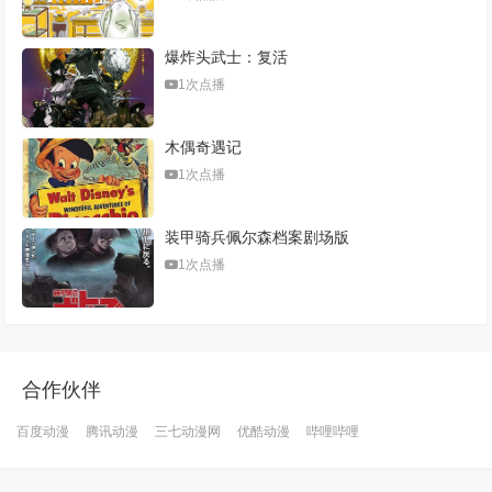
爆炸头武士：复活
1次点播
木偶奇遇记
1次点播
装甲骑兵佩尔森档案剧场版
1次点播
合作伙伴
百度动漫
腾讯动漫
三七动漫网
优酷动漫
哔哩哔哩