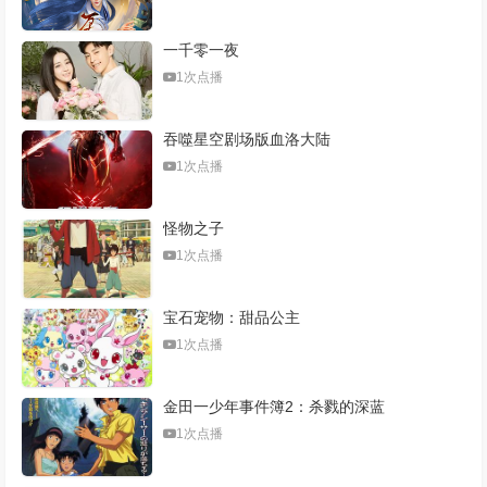
一千零一夜
1次点播
吞噬星空剧场版血洛大陆
1次点播
怪物之子
1次点播
宝石宠物：甜品公主
1次点播
金田一少年事件簿2：杀戮的深蓝
1次点播