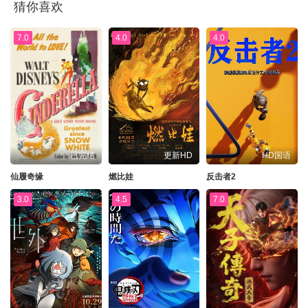
猜你喜欢
7.0
4.0
4.0
已完结
更新HD
HD国语
仙履奇缘
燃比娃
反击者2
3.0
4.5
7.0