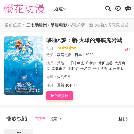
频道
当前位置：
三七动漫网
动漫电影
哆啦A梦：新·大雄的海底鬼岩城
哆啦A梦：新·大雄的海底鬼岩城
6.0
6.0
打分：
分类：
动漫电影
日本
2026
演员：
关智一
千叶翔也
广桥凉
水田山葵
大原惠
美
嘉数由美
木村昴
平爱梨
平子祐希
酒井健太
导演：
矢岛哲生
评分：
豆瓣评分
6.0
更新TC
立即播放
播放线路
百度云
超清4k
排序
TC