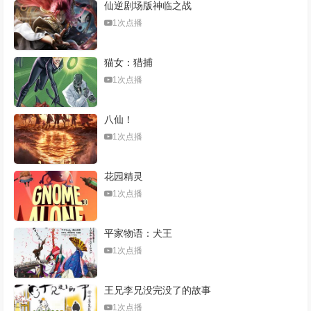
仙逆剧场版神临之战
1次点播
猫女：猎捕
1次点播
八仙！
1次点播
花园精灵
1次点播
平家物语：犬王
1次点播
王兄李兄没完没了的故事
1次点播