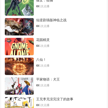
猫女：猎捕
1次点播
仙逆剧场版神临之战
1次点播
花园精灵
1次点播
八仙！
1次点播
平家物语：犬王
1次点播
王兄李兄没完没了的故事
1次点播