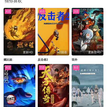
猜你喜欢
4.0
4.0
3.0
更新HD
HD国语
更新至HD
燃比娃
反击者2
世外
4.5
7.0
9.0