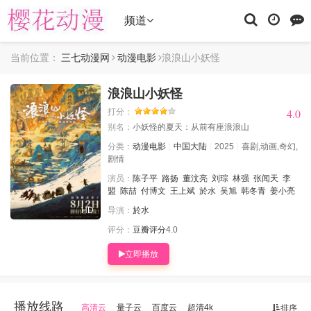
频道
当前位置：
三七动漫网
动漫电影
浪浪山小妖怪
浪浪山小妖怪
4.0
4.0
打分：
别名：
小妖怪的夏天：从前有座浪浪山
分类：
动漫电影
中国大陆
2025
喜剧,动画,奇幻,
剧情
演员：
陈子平
路扬
董汶亮
刘琮
林强
张闻天
李
盟
陈喆
付博文
王上斌
於水
吴旭
韩冬青
姜小亮
HD
导演：
於水
评分：
豆瓣评分
4.0
立即播放
播放线路
高清云
量子云
百度云
超清4k
排序