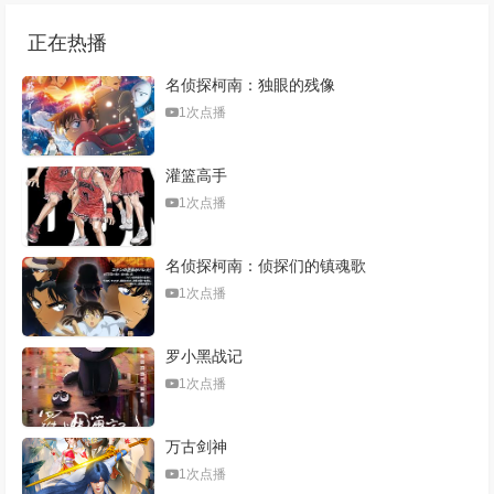
正在热播
名侦探柯南：独眼的残像
1次点播
灌篮高手
1次点播
名侦探柯南：侦探们的镇魂歌
1次点播
罗小黑战记
1次点播
万古剑神
1次点播