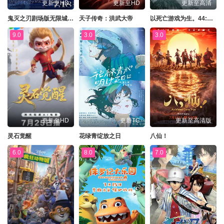
更新至HD
更新至HD
更新至高清
鬼灭之刃剧场版无限城篇第一章猗窝座再来
天子传奇：洪武大帝
以死亡游戏为生。44:CLOUDYBEACH
9.0
3.0
3.0
更新至HD
更新TC
更新至高清版
灵石觉醒
花绿青绽放之日
八仙！
6.0
8.0
7.0