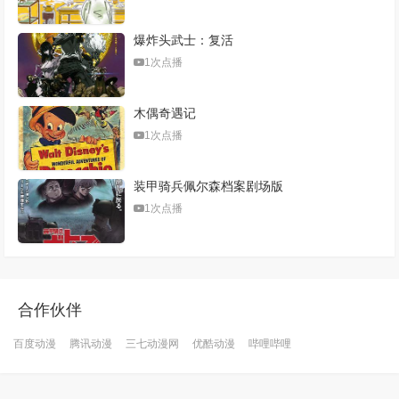
爆炸头武士：复活
1次点播
木偶奇遇记
1次点播
装甲骑兵佩尔森档案剧场版
1次点播
合作伙伴
百度动漫
腾讯动漫
三七动漫网
优酷动漫
哔哩哔哩