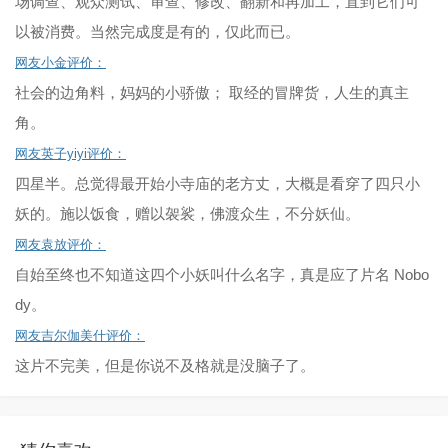
场调查、观众测试、审查、修改、翻新和再加工，直到它们可
以被消费。当然完成度是有的，仅此而已。
网友小金评价：
社会的边角料，妈妈的小骄傲； 取经的冒牌货，人生的真主
角。
网友英子yiyi评价：
四星半。总觉得最开始小寺庙的老方丈，大概是看穿了四只小
妖的。施以饭食，赠以袈裟，佛渡众生，不分妖仙。
网友袁放评价：
自始至终也不知道这四个小妖叫什么名字，真是应了片名 Nobo
dy。
网友吉尔伽美什评价：
这片不完美，但是你说不及格就是没脑子了。