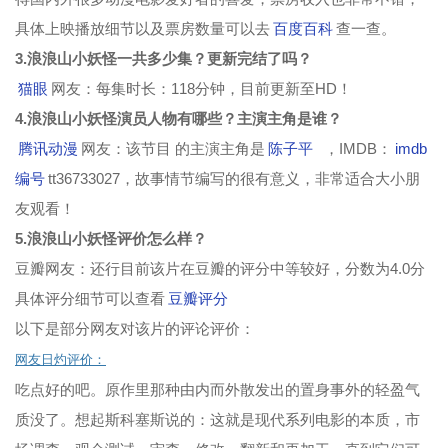
具体上映播放细节以及票房数量可以去
百度百科
查一查。
3.浪浪山小妖怪一共多少集？更新完结了吗？
猫眼
网友：每集时长：118分钟，目前更新至HD！
4.浪浪山小妖怪演员人物有哪些？主演主角是谁？
腾讯动漫
网友：该节目 的主演主角是
陈子平
，IMDB：
imdb
编号
tt36733027，故事情节编写的很有意义，非常适合大小朋
友观看！
5.浪浪山小妖怪评价怎么样？
豆瓣网友：还行目前该片在豆瓣的评分中等较好，分数为4.0分
具体评分细节可以查看
豆瓣评分
以下是部分网友对该片的评论评价：
网友日灼评价：
吃点好的吧。原作里那种由内而外散发出的置身事外的轻盈气
质没了。想起斯科塞斯说的：这就是现代系列电影的本质，市