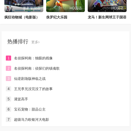
更新至国语
HD国语
HD国语
疯狂动物城（电影版）
侏罗纪大乐园
龙马！新生网球王子国语
热播排行
更多
1
名侦探柯南：独眼的残像
2
名侦探柯南：侦探们的镇魂歌
3
仙逆剧场版神临之战
4
王兄李兄没完没了的故事
5
灌篮高手
6
宝石宠物：甜品公主
7
超级马力欧银河大电影