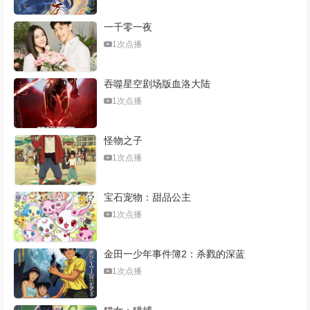
一千零一夜
1次点播
吞噬星空剧场版血洛大陆
1次点播
怪物之子
1次点播
宝石宠物：甜品公主
1次点播
金田一少年事件簿2：杀戮的深蓝
1次点播