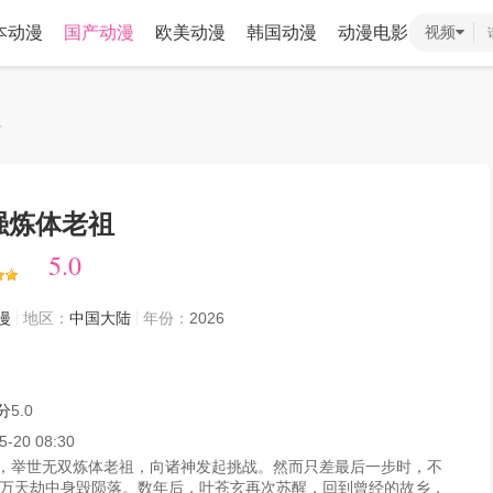
本动漫
国产动漫
欧美动漫
韩国动漫
动漫电影
视频
祖
强炼体老祖
5.0
5.0
漫
地区：
中国大陆
年份：
2026
分
5.0
5-20 08:30
，举世无双炼体老祖，向诸神发起挑战。然而只差最后一步时，不
万天劫中身毁陨落。数年后，叶苍玄再次苏醒，回到曾经的故乡，