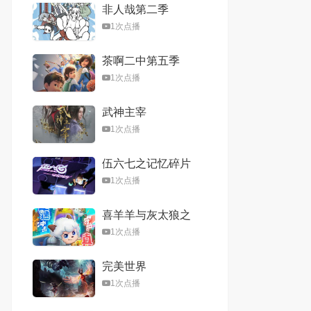
非人哉第二季
1次点播
茶啊二中第五季
1次点播
武神主宰
1次点播
伍六七之记忆碎片
1次点播
喜羊羊与灰太狼之
心世界奇遇
1次点播
完美世界
1次点播