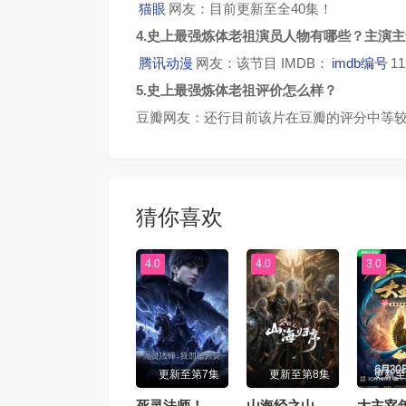
猫眼
网友：目前更新至全40集！
4.史上最强炼体老祖演员人物有哪些？主演
腾讯动漫
网友：该节目 IMDB：
imdb编号
1
5.史上最强炼体老祖评价怎么样？
豆瓣网友：还行目前该片在豆瓣的评分中等较
猜你喜欢
4.0
4.0
3.0
更新至第7集
更新至第8集
更新至
死灵法师！我即是天灾动漫版
山海经之山海归序
大主宰