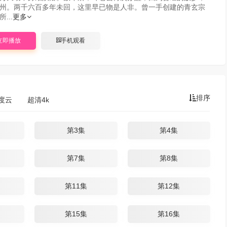
州。两千六百多年未回，这里早已物是人非。曾一手创建的青玄宗
...
更多
立即播放
手机观看
排序
度云
超清4k
第3集
第4集
第7集
第8集
第11集
第12集
第15集
第16集