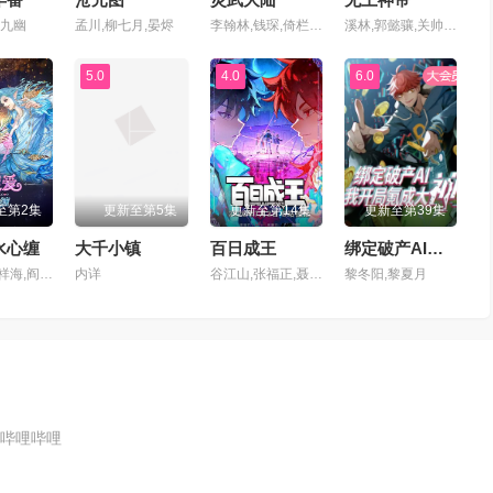
,九幽
孟川,柳七月,晏烬
李翰林,钱琛,倚栏桡,张恩泽,赵熠彤,小浣,温溪,蔡娜,齐璇,李哎,麻雀,黄玮,阿福,杨昕燃
溪林,郭懿骧,关帅,黄骥,季骜杰,钟巍,烈之流星,蘭雨馨,张妮,徐翔,Akira明,柳知萧
5.0
4.0
6.0
至第2集
更新至第5集
更新至第14集
更新至第39集
水心缠
大千小镇
百日成王
绑定破产AI，我开局氪成大神动态漫
魏茹晨,郝祥海,阎么么,陈张太康,关云月,楚越,闫夜桥,刘知否,林柏青,陆庚宜,图特哈蒙,金琪
内详
谷江山,张福正,聂曦映,李楠,姜贺,赵熠彤,若瑾
黎冬阳,黎夏月
哔哩哔哩