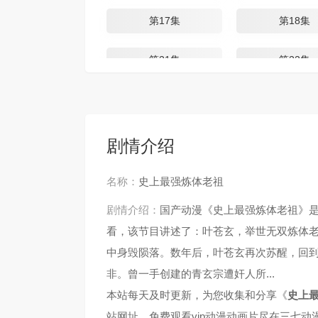
第17集
第18集
第21集
第22集
第25集
第26集
第29集
第30集
剧情介绍
第33集
第34集
名称：
史上最强炼体老祖
剧情介绍：
国产动漫《史上最强炼体老祖》
第37集
第38集
看，该节目讲述了：叶苍玄，举世无双炼体
中身毁陨落。数年后，叶苍玄再次苏醒，回
非。曾一手创建的青玄宗遭奸人所...
本站每天及时更新，为您收集和分享《
史上
站网址，免费观看vip动漫动画片尽在三七动