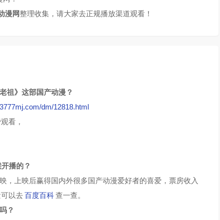
动漫网
整理收集，请大家去正规播放渠道观看！
体老祖》这部国产动漫？
//3777mj.com/dm/12818.html
费观看，
候开播的？
映，上映后赢得国内外很多国产动漫爱好者的喜爱，票房收入
量可以去
百度百科
查一查。
了吗？