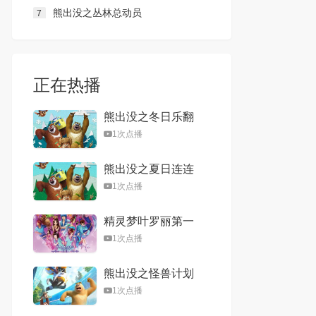
熊出没之丛林总动员
7
正在热播
熊出没之冬日乐翻
天
1次点播
熊出没之夏日连连
看
1次点播
精灵梦叶罗丽第一
季
1次点播
熊出没之怪兽计划
1次点播