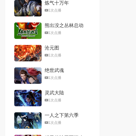
炼气十万年
1次点播
熊出没之丛林总动
员
1次点播
沧元图
1次点播
绝世武魂
1次点播
灵武大陆
1次点播
一人之下第六季
1次点播