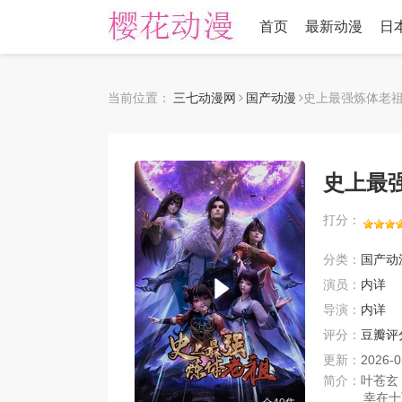
首页
最新动漫
日
当前位置：
三七动漫网
国产动漫
史上最强炼体老
史上最
打分：
分类：
国产动
演员：
内详
导演：
内详
评分：
豆瓣评
更新：
2026-0
简介：
叶苍玄
幸在十