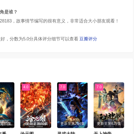
主角是谁？
128183，故事情节编写的很有意义，非常适合大小朋友观看！
好，分数为5.0分具体评分细节可以查看
豆瓣评分
4.0
7.0
7.0
第85集
更新至第89集
更新至第204集
更新至第629集
年番
沧元图
灵武大陆
无上神帝