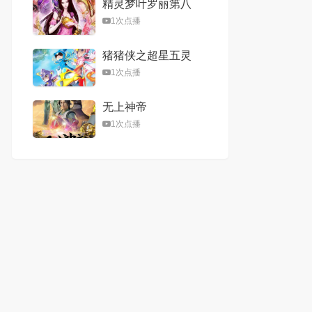
精灵梦叶罗丽第八
季
1次点播
猪猪侠之超星五灵
侠第二季
1次点播
无上神帝
1次点播