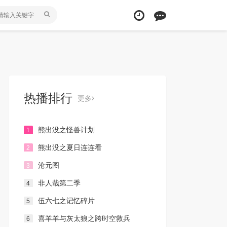
热播排行
更多
熊出没之怪兽计划
1
熊出没之夏日连连看
2
沧元图
3
非人哉第二季
4
伍六七之记忆碎片
5
喜羊羊与灰太狼之跨时空救兵
6