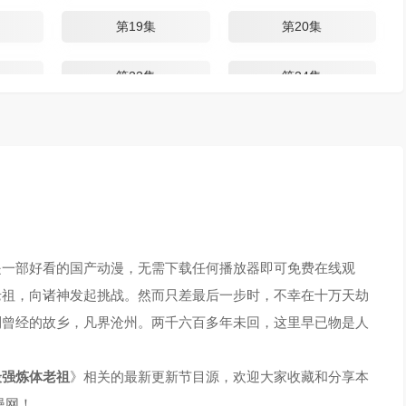
第19集
第20集
第23集
第24集
第27集
第28集
第31集
第32集
第35集
第36集
是一部好看的国产动漫，无需下载任何播放器即可免费在线观
第39集
第40集
老祖，向诸神发起挑战。然而只差最后一步时，不幸在十万天劫
到曾经的故乡，凡界沧州。两千六百多年未回，这里早已物是人
最强炼体老祖
》相关的最新更新节目源，欢迎大家收藏和分享本
漫网！