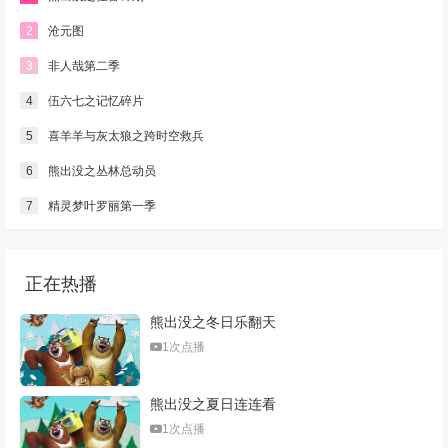
第258集
第259集
第260集
第261集
2
沧元图
第262集
第263集
第264集
第265集
3
非人哉第二季
第266集
第267集
第268集
第269集
4
伍六七之记忆碎片
第270集
第271集
第272集
第273集
5
喜羊羊与灰太狼之跨时空救兵
6
熊出没之丛林总动员
第274集
第275集
第276集
第277集
7
精灵梦叶罗丽第一季
第278集
第279集
第280集
第281集
第282集
第283集
第284集
第285集
正在热播
第286集
第287集
第288集
第289集
熊出没之冬日乐翻天
第290集
第291集
第292集
第293集
1次点播
第294集
第295集
第296集
第297集
熊出没之夏日连连看
1次点播
第298集
第299集
第300集
第301集