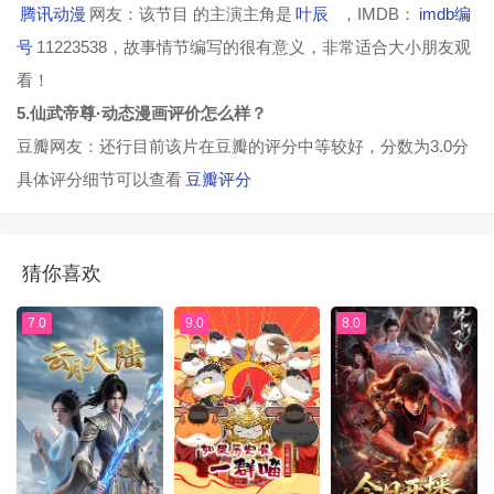
第130集
第131集
第132集
第133集
腾讯动漫
网友：该节目 的主演主角是
叶辰
，IMDB：
imdb编
号
11223538，故事情节编写的很有意义，非常适合大小朋友观
第134集
第135集
第136集
第137集
看！
第138集
第139集
第140集
第141集
5.仙武帝尊·动态漫画评价怎么样？
豆瓣网友：还行目前该片在豆瓣的评分中等较好，分数为3.0分
第142集
第143集
第144集
第145集
具体评分细节可以查看
豆瓣评分
第146集
第147集
第148集
第149集
第150集
第151集
第152集
第153集
猜你喜欢
第154集
第155集
第156集
第157集
7.0
9.0
8.0
第158集
第159集
第160集
第161集
第162集
第163集
第164集
第165集
第166集
第167集
第168集
第169集
第170集
第171集
第172集
第173集