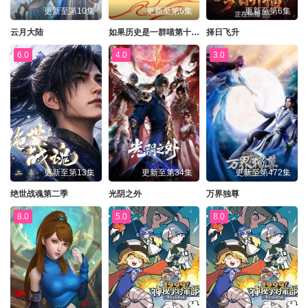
更新至第10集
更新至第6集
更新至第6集
第174集
第175集
第176集
第177集
云月大陆
如果历史是一群喵第十三季
择日飞升
第178集
第179集
第180集
第181集
6.0
4.0
3.0
第182集
第183集
第184集
第185集
第186集
第187集
第188集
第189集
第190集
第191集
第192集
第193集
第194集
第195集
第196集
第197集
更新至第13集
更新至第34集
更新至第472集
第198集
第199集
第200集
第201集
绝世战魂第二季
光阴之外
万界独尊
8.0
5.0
8.0
第202集
第203集
第204集
第205集
第206集
第207集
第208集
第209集
第210集
第211集
第212集
第213集
第214集
第215集
第216集
第217集