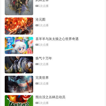
1次点播
第346集
第347集
第348集
第349集
第350集
第351集
第352集
第353集
沧元图
1次点播
第354集
第355集
第356集
第357集
喜羊羊与灰太狼之心世界奇遇
第358集
第359集
第360集
第361集
1次点播
第362集
第363集
第364集
第365集
炼气十万年
第366集
第367集
第368集
第369集
1次点播
第370集
第371集
第372集
第373集
完美世界
第374集
第375集
第376集
第377集
1次点播
第378集
第379集
第380集
第381集
熊出没之丛林总动员
第382集
第383集
第384集
第385集
1次点播