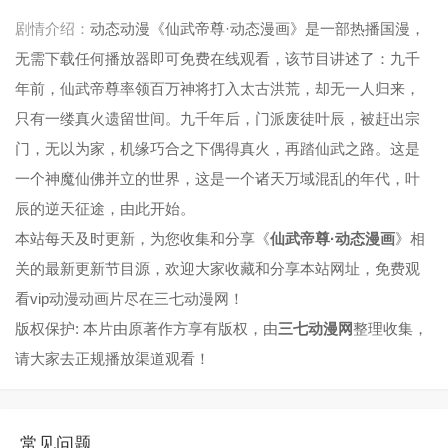
第45集
第46集
第47集
第48集
剧情介绍：
动态动漫《仙武帝尊·动态漫画》是一部热播国漫，
无需下载任何播放器即可免费在线观看，该节目讲述了：九千
第49集
第50集
第51集
第52集
年前，仙武帝尊率领百万神将打入太古洪荒，却无一人归来，
第54集
第55集
第56集
第57集
只有一缕真火遗留世间。九千年后，门派废徒叶辰，被赶出宗
门，无以为家，机缘巧合之下偶得真火，再踏仙武之路。这是
第58集
第59集
第60集
第61集
一个神魔仙佛并立的世界，这是一个诸天万域混乱的年代，叶
第62集
第63集
第64集
第65集
辰的逆天征途，由此开始。
第66集
第67集
第68集
第69集
本站每天及时更新，为您收集和分享《
仙武帝尊·动态漫画
》相
关的最新更新节目源，欢迎大家收藏和分享本站网址，免费观
第70集
第71集
第72集
第73集
看vip动漫动画片尽在三七动漫网！
第74集
第75集
第76集
第77集
版权保护: 本片由原著作方享有版权，由
三七动漫网
整理收集，
请大家去正规播放渠道观看！
第78集
第79集
第80集
第81集
第82集
第83集
第84集
第85集
常见问题
第86集
第87集
第88集
第89集