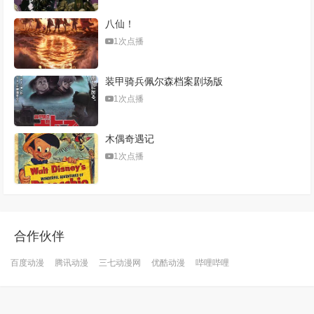
八仙！
1次点播
装甲骑兵佩尔森档案剧场版
1次点播
木偶奇遇记
1次点播
合作伙伴
百度动漫
腾讯动漫
三七动漫网
优酷动漫
哔哩哔哩