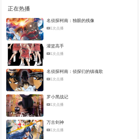
正在热播
名侦探柯南：独眼的残像
1次点播
灌篮高手
1次点播
名侦探柯南：侦探们的镇魂歌
1次点播
罗小黑战记
1次点播
万古剑神
1次点播