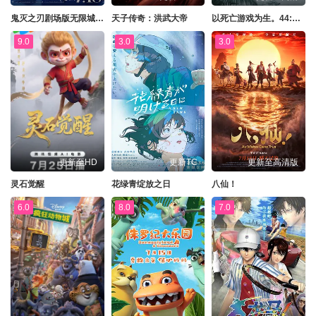
鬼灭之刃剧场版无限城篇第一章猗窝座再来
天子传奇：洪武大帝
以死亡游戏为生。44:CLOUDYBEACH
9.0
3.0
3.0
更新至HD
更新TC
更新至高清版
灵石觉醒
花绿青绽放之日
八仙！
6.0
8.0
7.0