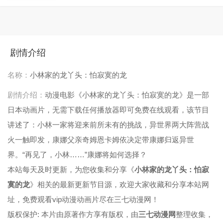
剧情介绍
名称：
小林家的龙丫头：怕寂寞的龙
剧情介绍：
动漫电影《小林家的龙丫头：怕寂寞的龙》是一部
日本动画片，无需下载任何播放器即可免费在线观看，该节目
讲述了：小林一家将迎来前所未有的挑战，异世界两大阵营战
火一触即发，康娜父亲奇姆恩卡姆依决定带康娜归返异世
界。“再见了，小林……”康娜将如何选择？
本站每天及时更新，为您收集和分享《
小林家的龙丫头：怕寂
寞的龙
》相关的最新更新节目源，欢迎大家收藏和分享本站网
址，免费观看vip动漫动画片尽在三七动漫网！
版权保护: 本片由原著作方享有版权，由
三七动漫网
整理收集，