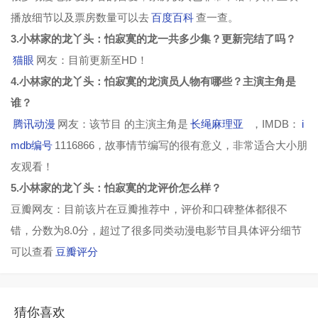
播放细节以及票房数量可以去
百度百科
查一查。
3.小林家的龙丫头：怕寂寞的龙一共多少集？更新完结了吗？
猫眼
网友：目前更新至HD！
4.小林家的龙丫头：怕寂寞的龙演员人物有哪些？主演主角是
谁？
腾讯动漫
网友：该节目 的主演主角是
长绳麻理亚
，IMDB：
i
mdb编号
1116866，故事情节编写的很有意义，非常适合大小朋
友观看！
5.小林家的龙丫头：怕寂寞的龙评价怎么样？
豆瓣网友：目前该片在豆瓣推荐中，评价和口碑整体都很不
错，分数为8.0分，超过了很多同类动漫电影节目具体评分细节
可以查看
豆瓣评分
猜你喜欢