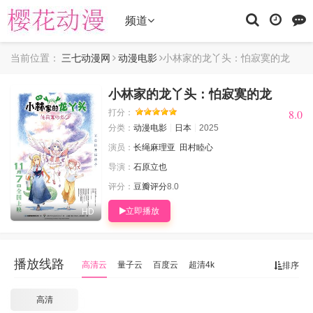
频道
当前位置：
三七动漫网
动漫电影
小林家的龙丫头：怕寂寞的龙
小林家的龙丫头：怕寂寞的龙
8.0
8.0
打分：
分类：
动漫电影
日本
2025
演员：
长绳麻理亚
田村睦心
导演：
石原立也
评分：
豆瓣评分
8.0
立即播放
HD
播放线路
高清云
量子云
百度云
超清4k
排序
高清