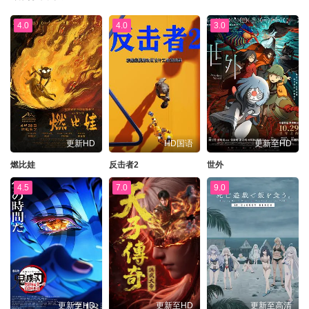
4.0
4.0
3.0
更新HD
HD国语
更新至HD
燃比娃
反击者2
世外
4.5
7.0
9.0
更新至HD
更新至HD
更新至高清