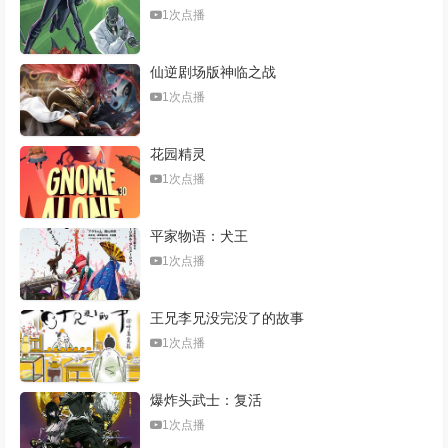
1次点播
仙逆剧场版神临之战
1次点播
花园精灵
1次点播
平家物语：犬王
1次点播
王兄李兄没完没了的故事
1次点播
爆炸头武士：复活
1次点播