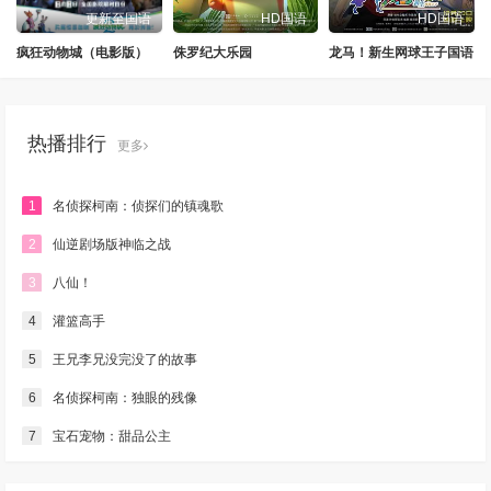
更新至国语
HD国语
HD国语
疯狂动物城（电影版）
侏罗纪大乐园
龙马！新生网球王子国语
热播排行
更多
1
名侦探柯南：侦探们的镇魂歌
2
仙逆剧场版神临之战
3
八仙！
4
灌篮高手
5
王兄李兄没完没了的故事
6
名侦探柯南：独眼的残像
7
宝石宠物：甜品公主