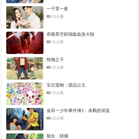
一千零一夜
1次点播
吞噬星空剧场版血洛大陆
1次点播
怪物之子
1次点播
宝石宠物：甜品公主
1次点播
金田一少年事件簿2：杀戮的深蓝
1次点播
猫女：猎捕