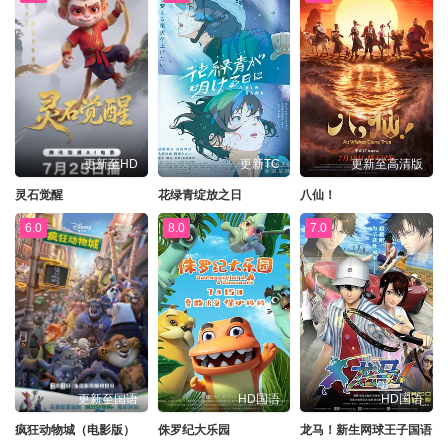
更新至HD
更新TC
更新至高清版
灵石觉醒
花绿青绽放之日
八仙！
6.0
8.0
7.0
更新至国语
HD国语
HD国语
疯狂动物城（电影版）
侏罗纪大乐园
龙马！新生网球王子国语