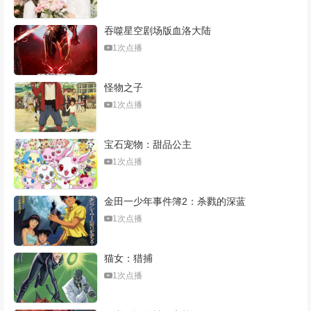
吞噬星空剧场版血洛大陆
1次点播
怪物之子
1次点播
宝石宠物：甜品公主
1次点播
金田一少年事件簿2：杀戮的深蓝
1次点播
猫女：猎捕
1次点播