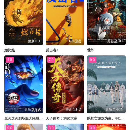
更新HD
HD国语
更新至HD
燃比娃
反击者2
世外
4.5
7.0
9.0
更新至HD
更新至HD
更新至高清
鬼灭之刃剧场版无限城篇第一章猗窝座再来
天子传奇：洪武大帝
以死亡游戏为生。44:CLOUDYBEACH
9.0
3.0
3.0