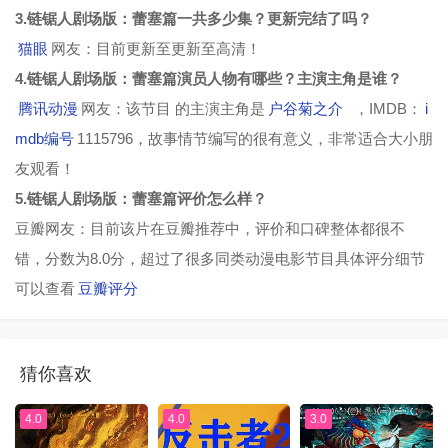
3.链锯人剧场版：蕾塞篇一共多少集？更新完结了吗？
猫眼
网友：目前更新至更新至高清！
4.链锯人剧场版：蕾塞篇演员人物有哪些？主演主角是谁？
腾讯动漫
网友：该节目 的主演主角是
户谷菊之介
，IMDB：
i
mdb编号
1115796，故事情节编写的很有意义，非常适合大小朋
友观看！
5.链锯人剧场版：蕾塞篇评价怎么样？
豆瓣网友：目前该片在豆瓣推荐中，评价和口碑整体都很不
错，分数为8.0分，超过了很多同类动漫电影节目具体评分细节
可以查看
豆瓣评分
猜你喜欢
4.0
4.0
3.0