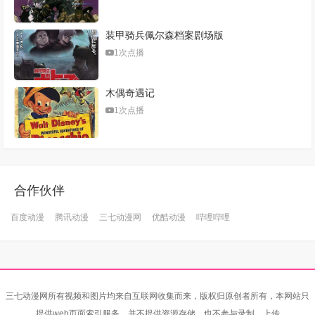
装甲骑兵佩尔森档案剧场版
1次点播
木偶奇遇记
1次点播
合作伙伴
百度动漫
腾讯动漫
三七动漫网
优酷动漫
哔哩哔哩
三七动漫网所有视频和图片均来自互联网收集而来，版权归原创者所有，本网站只
提供web页面索引服务，并不提供资源存储，也不参与录制、上传