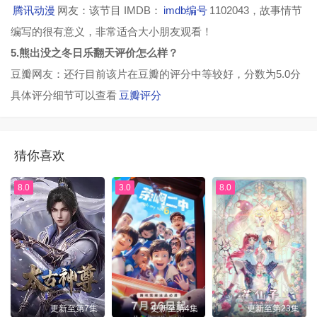
腾讯动漫
网友：该节目 IMDB：
imdb编号
1102043，故事情节
编写的很有意义，非常适合大小朋友观看！
5.熊出没之冬日乐翻天评价怎么样？
豆瓣网友：还行目前该片在豆瓣的评分中等较好，分数为5.0分
具体评分细节可以查看
豆瓣评分
猜你喜欢
8.0
3.0
8.0
更新至第7集
更新至第4集
更新至第23集