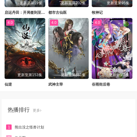
更新至第19集
更新至第202集
更新至第95集
启运丹田：开局签到至尊丹田
都市古仙医
牧神记
4.0
4.0
4.0
更新至第153集
更新至第681集
更新至第5集
仙逆
武神主宰
谷雨街后巷
热播排行
更多
1
熊出没之怪兽计划