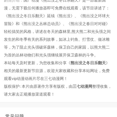
剧情介绍：
国产动漫《熊出没之冬日乐翻天》是一部最新国
漫，无需下载任何播放器即可免费在线观看，该节目讲述了：
第49集
第50集
第51集
第52集
《熊出没之冬日乐翻天》延续《熊出没》、《熊出没之环球大
冒险》和《熊出没之丛林总动员》、《熊出没之春日对对碰》
轻松搞笑的风格，讲述在冬天的森林里,熊大熊二和光头强之间
发生的和冬季有关的系列故事，如冰上钓鱼、打雪仗、做冰雕
等，为了阻止光头强破坏森林，保卫自己的家园，以熊大熊二
为首的丛林动物们和光头强继续展开保卫森林的斗争。
本站每天及时更新，为您收集和分享《
熊出没之冬日乐翻天
》
相关的最新更新节目源，欢迎大家收藏和分享本站网址，免费
观看vip动漫动画片尽在三七动漫网！
版权保护: 本片由原著作方享有版权，由
三七动漫网
整理收集，
请大家去正规播放渠道观看！
常见问题