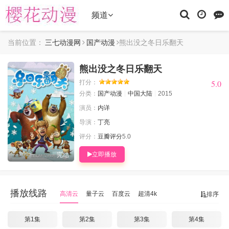
频道
当前位置：
三七动漫网
国产动漫
熊出没之冬日乐翻天
熊出没之冬日乐翻天
5.0
5.0
打分：
分类：
国产动漫
中国大陆
2015
演员：
内详
导演：
丁亮
评分：
豆瓣评分
5.0
立即播放
完结
播放线路
高清云
量子云
百度云
超清4k
排序
第1集
第2集
第3集
第4集