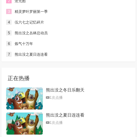
2
沧元图
3
精灵梦叶罗丽第一季
4
伍六七之记忆碎片
5
熊出没之丛林总动员
6
炼气十万年
7
熊出没之夏日连连看
正在热播
熊出没之冬日乐翻天
1次点播
熊出没之夏日连连看
1次点播