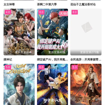
太古神尊
茶啊二中第六季
花仙子之魔法香对论
4.0
6.0
8.0
更新至第23集
更新至第40集
更新至第273集
搜神记
绑定破产AI，我开局氪成大神动态漫
全民诡异：开局掌握零元购动态漫
5.0
6.0
5.3