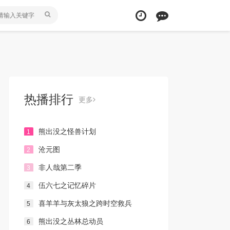
热播排行
更多
熊出没之怪兽计划
1
沧元图
2
非人哉第二季
3
伍六七之记忆碎片
4
喜羊羊与灰太狼之跨时空救兵
5
熊出没之丛林总动员
6