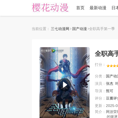
首页
最新动漫
日
当前位置：
三七动漫网
国产动漫
全职高手第一季
全职高
打分：
分类：
国产动
演员：
张杰
导演：
熊可
评分：
豆瓣评
更新：
2025-0
简介：
网游荣
的驱逐