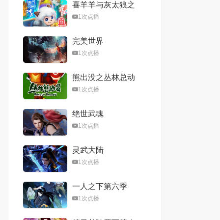
喜羊羊与灰太狼之
心世界奇遇
1次点播
完美世界
1次点播
熊出没之丛林总动
员
1次点播
绝世武魂
1次点播
灵武大陆
1次点播
一人之下第六季
1次点播