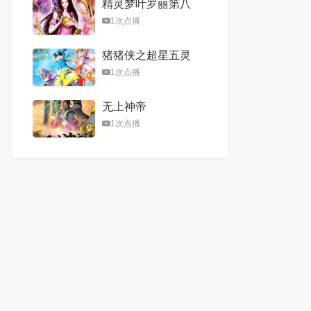
精灵梦叶罗丽第八
季
1次点播
猪猪侠之超星五灵
侠第二季
1次点播
无上神帝
1次点播