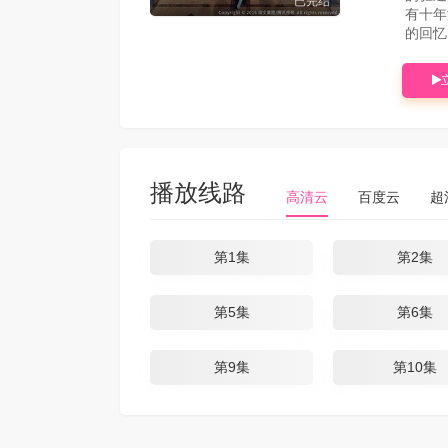
已完结
有十年
的回忆
播放线路
高清云
百度云
超
第1集
第2集
第5集
第6集
第9集
第10集