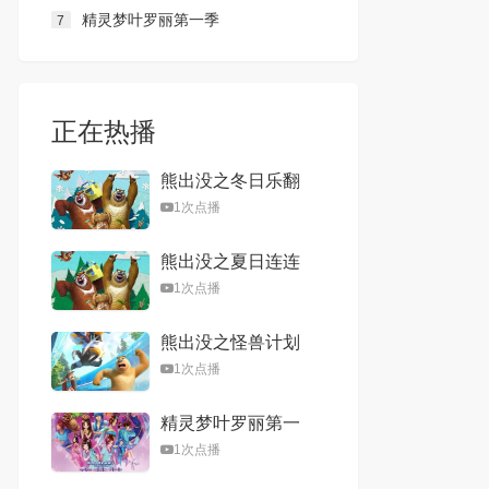
精灵梦叶罗丽第一季
7
正在热播
熊出没之冬日乐翻
天
1次点播
熊出没之夏日连连
看
1次点播
熊出没之怪兽计划
1次点播
精灵梦叶罗丽第一
季
1次点播