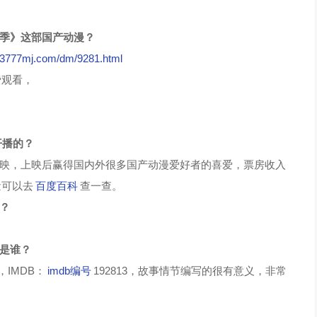
一季》这部国产动漫？
//3777mj.com/dm/9281.html
费观看，
开播的？
映，上映后赢得国内外很多国产动漫爱好者的喜爱，票房收入
量可以去
百度百科
查一查。
？
角是谁？
，IMDB：
imdb编号
192813，故事情节编写的很有意义，非常