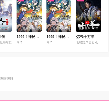
186集
更新至第3集
更新至第3集
更新至第366集
仙传
1999！神秘学对策部国语
1999！神秘学对策部英语
炼气十万年
雨,墨居仁
内详
内详
袁铭喆,朱蓉蓉,夜渡于野,孙睿扬,王曼诗,周侗,夏觅尘,孙熹鹤,张胡子,唐策,李翰林,闫子蔚,胡正健,叙白,家明,康潇文,三羊,易湫,梅媛菲,凃雄飞,羊羽先生
哔哩哔哩