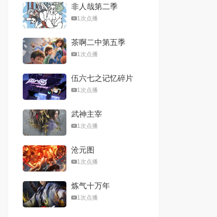
非人哉第二季
1次点播
茶啊二中第五季
1次点播
伍六七之记忆碎片
1次点播
武神主宰
1次点播
沧元图
1次点播
炼气十万年
1次点播