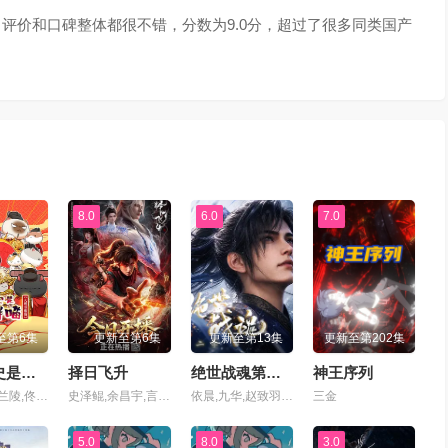
评价和口碑整体都很不错，分数为9.0分，超过了很多同类国产
8.0
6.0
7.0
至第6集
更新至第6集
更新至第13集
更新至第202集
如果历史是一群喵第十三季
择日飞升
绝世战魂第二季
神王序列
狐三少,李兰陵,佟心竹,刘明月,叶知秋,阎么么,常蓉珊,李轻扬,闫夜桥
史泽鲲,余昌宇,言浩,张惠霖,赵梦娇,张杰,邢子皓,卢力峰,刘北辰,高旭东,巴赫,张占坤,万舒心,刘思岑
依晨,九华,赵致羽,子兮,徐阿木,月半小铭,啸月,空目十一,宁冀荣,棒菜,朝闻,柳川鱼,背锅虫,墨不是,残月的枫影,子算,祈衍,孙九澳,小源,磊子,砂糖,粽子,景明
三金
5.0
8.0
3.0