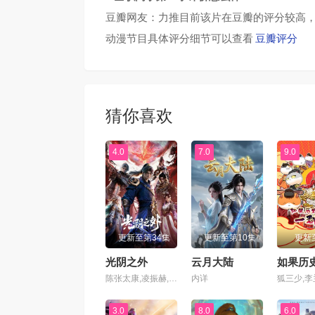
豆瓣网友：力推目前该片在豆瓣的评分较高，
动漫节目具体评分细节可以查看
豆瓣评分
猜你喜欢
4.0
7.0
9.0
更新至第34集
更新至第10集
更新
光阴之外
云月大陆
陈张太康,凌振赫,玄耳,万舒心,刘思岑,拾酒,马悦文,白雨松,苏俣,徐徐,张思淼,魏子童,常文涛
内详
3.0
8.0
6.0