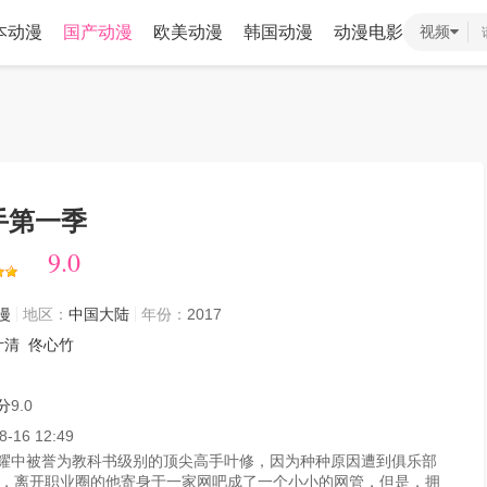
本动漫
国产动漫
欧美动漫
韩国动漫
动漫电影
视频
手第一季
9.0
9.0
漫
地区：
中国大陆
年份：
2017
叶清
佟心竹
分
9.0
8-16 12:49
耀中被誉为教科书级别的顶尖高手叶修，因为种种原因遭到俱乐部
，离开职业圈的他寄身于一家网吧成了一个小小的网管，但是，拥