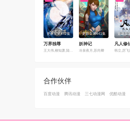
更新至第472集
更新至第441集
更新至第
万界独尊
妖神记
凡人修
王大伟,柳知萧,陆敏悦,Minyue,Lu,黄骥,关帅,蘭雨馨,季骜杰,默伶,宴宁,徐翔,张妮,烈之流星,钟巍,Akira明,安志,kinsen,芥末
冷泉夜月,苏尚卿
韩立,厉飞
合作伙伴
百度动漫
腾讯动漫
三七动漫网
优酷动漫