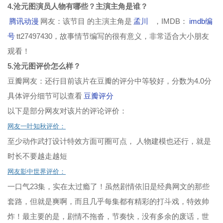
4.沧元图演员人物有哪些？主演主角是谁？
腾讯动漫
网友：该节目 的主演主角是
孟川
，IMDB：
imdb编
号
tt27497430，故事情节编写的很有意义，非常适合大小朋友
观看！
5.沧元图评价怎么样？
豆瓣网友：还行目前该片在豆瓣的评分中等较好，分数为4.0分
具体评分细节可以查看
豆瓣评分
以下是部分网友对该片的评论评价：
网友一叶知秋评价：
至少动作武打设计特效方面可圈可点， 人物建模也还行，就是
时长不要越走越短
网友影中世界评价：
一口气23集，实在太过瘾了！虽然剧情依旧是经典网文的那些
套路，但就是爽啊，而且几乎每集都有精彩的打斗戏，特效帅
炸！最主要的是，剧情不拖沓，节奏快，没有多余的废话，世