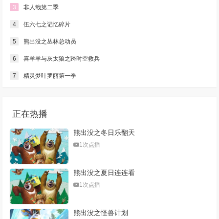
3
非人哉第二季
4
伍六七之记忆碎片
5
熊出没之丛林总动员
6
喜羊羊与灰太狼之跨时空救兵
7
精灵梦叶罗丽第一季
正在热播
熊出没之冬日乐翻天
1次点播
熊出没之夏日连连看
1次点播
熊出没之怪兽计划