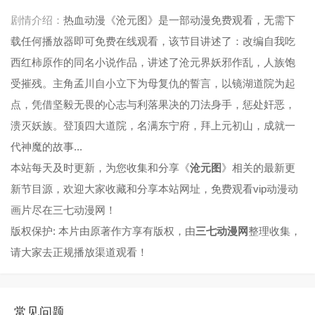
第45集
第46集
第47集
第48集
剧情介绍：
热血动漫《沧元图》是一部动漫免费观看，无需下
载任何播放器即可免费在线观看，该节目讲述了：改编自我吃
第49集
第50集
第51集
第52集
西红柿原作的同名小说作品，讲述了沧元界妖邪作乱，人族饱
第53集
第54集
第55集
第56集
受摧残。主角孟川自小立下为母复仇的誓言，以镜湖道院为起
点，凭借坚毅无畏的心志与利落果决的刀法身手，惩处奸恶，
第57集
第58集
第59集
第60集
溃灭妖族。登顶四大道院，名满东宁府，拜上元初山，成就一
第61集
第62集
第63集
第64集
代神魔的故事...
第65集
第66集
第67集
第68集
本站每天及时更新，为您收集和分享《
沧元图
》相关的最新更
新节目源，欢迎大家收藏和分享本站网址，免费观看vip动漫动
第69集
第70集
第71集
第72集
画片尽在三七动漫网！
第73集
第74集
第75集
第76集
版权保护: 本片由原著作方享有版权，由
三七动漫网
整理收集，
请大家去正规播放渠道观看！
第77集
第78集
第79集
第80集
第81集
第82集
第83集
第84集
常见问题
第85集
第86集
第87集
第88集