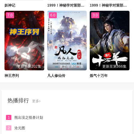
妖神记
1999！神秘学对策部国语
1999！神秘学对策部英语
7.0
6.0
3.0
更新至第202集
更新至第186集
更新至第366集
神王序列
凡人修仙传
炼气十万年
热播排行
更多
1
熊出没之怪兽计划
2
沧元图