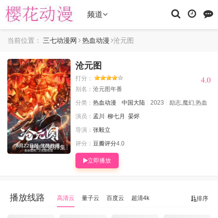
频道
当前位置：
三七动漫网
热血动漫
沧元图
沧元图
4.0
4.0
打分：
别名：
沧元图年番
分类：
热血动漫
中国大陆
2023
励志,魔幻,热血
演员：
孟川
柳七月
晏烬
导演：
张毅立
评分：
豆瓣评分
4.0
更新至第89集
立即播放
播放线路
高清云
量子云
百度云
超清4k
排序