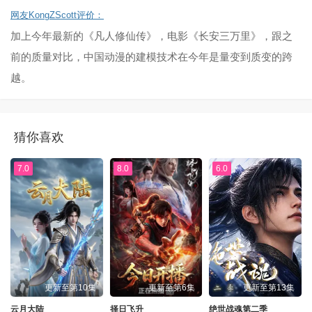
网友KongZScott评价：
加上今年最新的《凡人修仙传》，电影《长安三万里》，跟之
前的质量对比，中国动漫的建模技术在今年是量变到质变的跨
越。
猜你喜欢
7.0
8.0
6.0
更新至第10集
更新至第6集
更新至第13集
云月大陆
择日飞升
绝世战魂第二季