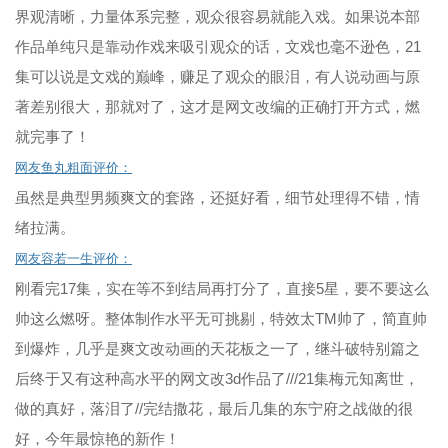
界观清晰，力量体系完整，观众很容易就能入戏。如果说本部
作品单纯只是靠动作戏来吸引观众的话，文戏也毫不逊色，21
集可以说是文戏的巅峰，赚足了观众的眼泪，有人说动画与原
著差别很大，那就对了，这才是网文改编的正确打开方式，燃
就完事了！
网友鱼丸粗面评价：
虽然是典型男频爽文的套路，还挺好看，细节处理得不错，情
绪拉满。
网友容若一生评价：
刚看完17集，实在等不到结局再打分了，直接5星，要不要这么
帅这么燃呀。整体制作水平无可挑剔，特效太TM帅了，简直帅
到爆炸，几乎是爽文改动画的天花板之一了，继斗破特别篇之
后终于又有这种高水平的网文改3d作品了///21集梅元知离世，
做的真好，落泪了//完结撒花，最后几集的东宁府之战做的很
好，今年最惊艳的新作！