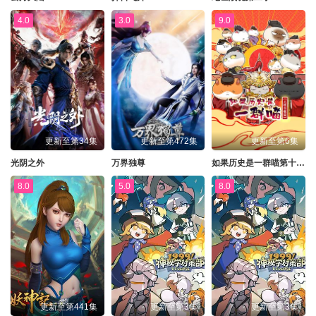
4.0
3.0
9.0
更新至第34集
更新至第472集
更新至第6集
光阴之外
万界独尊
如果历史是一群喵第十三季
8.0
5.0
8.0
更新至第441集
更新至第3集
更新至第3集