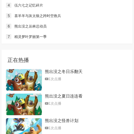
4
伍六七之记忆碎片
第301集
第302集
第303集
第304集
5
喜羊羊与灰太狼之跨时空救兵
第305集
第306集
第307集
第308集
6
熊出没之丛林总动员
第309集
第310集
第311集
第312集
7
精灵梦叶罗丽第一季
第313集
第314集
第315集
第316集
第317集
第318集
第319集
第320集
正在热播
第321集
第322集
第323集
第324集
熊出没之冬日乐翻天
1次点播
第325集
第326集
第327集
第328集
第329集
第330集
第331集
第332集
熊出没之夏日连连看
1次点播
第333集
第334集
第335集
第336集
第337集
第338集
第339集
第340集
熊出没之怪兽计划
1次点播
第341集
第342集
第343集
第344集