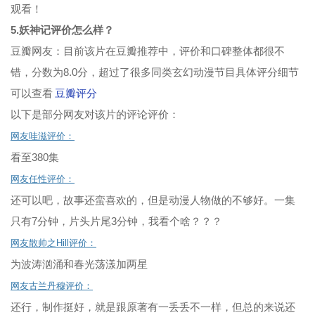
第129集
第130集
第131集
第132集
观看！
5.妖神记评价怎么样？
第133集
第134集
第135集
第136集
豆瓣网友：目前该片在豆瓣推荐中，评价和口碑整体都很不
第137集
第138集
第139集
第140集
错，分数为8.0分，超过了很多同类玄幻动漫节目具体评分细节
可以查看
豆瓣评分
第141集
第142集
第143集
第144集
以下是部分网友对该片的评论评价：
第145集
第146集
第147集
第148集
网友哇滋评价：
第149集
第150集
第151集
第152集
看至380集
网友任性评价：
第153集
第154集
第155集
第156集
还可以吧，故事还蛮喜欢的，但是动漫人物做的不够好。一集
第157集
第158集
第159集
第160集
只有7分钟，片头片尾3分钟，我看个啥？？？
网友散帅之Hill评价：
第161集
第162集
第163集
第164集
为波涛汹涌和春光荡漾加两星
第165集
第166集
第167集
第168集
网友古兰丹穆评价：
第169集
第170集
第171集
第172集
还行，制作挺好，就是跟原著有一丢丢不一样，但总的来说还