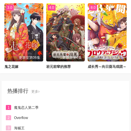
3.0
4.0
8.0
更新至第06集
更新至第6集
更新至第06集
鬼之花嫁
岩元前辈的推荐
成长秀～向日葵马戏团～
热播排行
更多
1
魔鬼恋人第二季
2
Overflow
3
海贼王