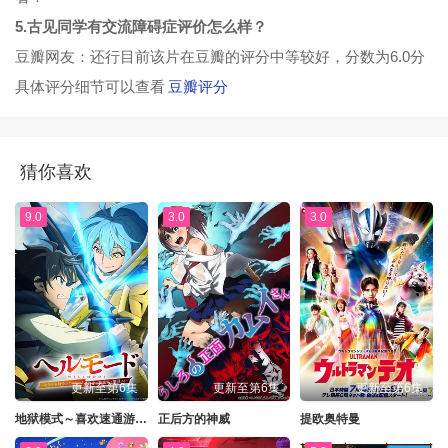
5.古见同学有交流障碍症评价怎么样？
豆瓣网友：还行目前该片在豆瓣的评分中等较好，分数为6.0分
具体评分细节可以查看
豆瓣评分
猜你喜欢
9.0
3.0
3.0
更新至第6集
更新至第6集
更新至第6集
地狱模式～喜欢速通游戏的玩家在废设定异世界无双～第二季
正后方的神威
提欧奥特曼