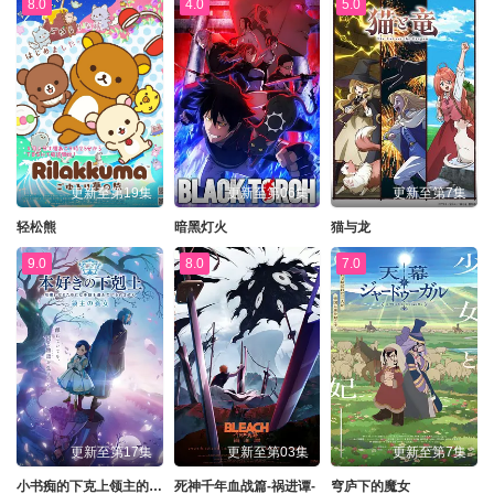
8.0
4.0
5.0
更新至第19集
更新至第06集
更新至第7集
轻松熊
暗黑灯火
猫与龙
9.0
8.0
7.0
更新至第17集
更新至第03集
更新至第7集
小书痴的下克上领主的养女
死神千年血战篇-祸进谭-
穹庐下的魔女