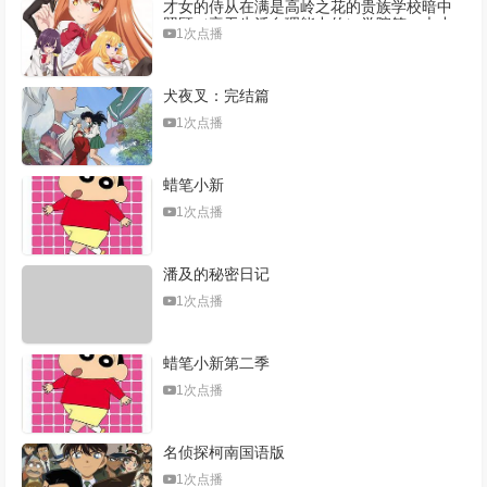
才女的侍从在满是高岭之花的贵族学校暗中
照顾（毫无生活自理能力的）学院第一大小
1次点播
姐
犬夜叉：完结篇
1次点播
蜡笔小新
1次点播
潘及的秘密日记
1次点播
蜡笔小新第二季
1次点播
名侦探柯南国语版
1次点播