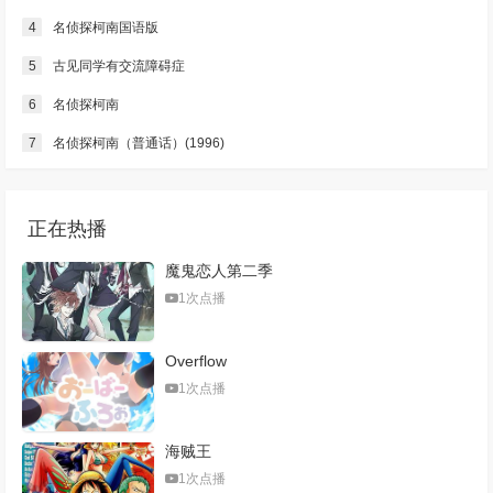
4
名侦探柯南国语版
5
古见同学有交流障碍症
6
名侦探柯南
7
名侦探柯南（普通话）(1996)
正在热播
魔鬼恋人第二季
1次点播
Overflow
1次点播
海贼王
1次点播