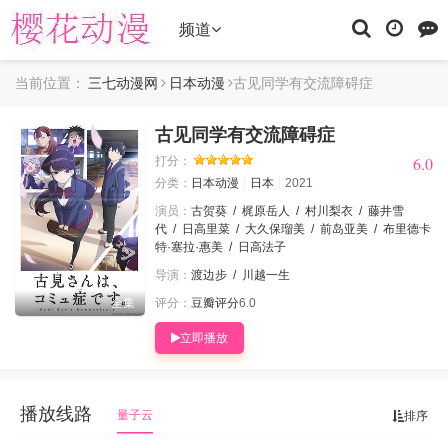
频道
当前位置：
三七动漫网
日本动漫
古见同学有交流障碍症
古见同学有交流障碍症
6.0
6.0
打分：
分类：
日本动漫
日本
2021
演员：
古贺葵
/
梶原岳人
/
村川梨衣
/
藤井雪
代
/
日高里菜
/
大久保瑠美
/
前岛亚美
/
布里德卡
特·塞拉·惠美
/
日高法子
导演：
渡边步
/
川越一生
全集
评分：
豆瓣评分
6.0
立即播放
播放线路
量子云
排序