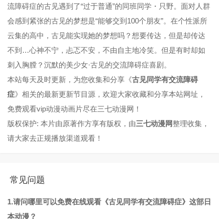
流障碍症的古见遇到了“过于普通”的同班同学・只野。面对人群
会感到紧张的古见的梦想是“能够交到100个朋友”。在个性派所
云集的高中，古见能实现她的梦想吗？想要传达，但是却传达
不到…心神不宁，忐忑不安，不由自主地冷笑。但是有时却如
刺入胸膛？沉默的美少女·古见的交流障碍症喜剧。
本站每天及时更新，为您收集和分享《
古见同学有交流障碍
症
》相关的最新更新节目源，欢迎大家收藏和分享本站网址，
免费观看vip动漫动画片尽在三七动漫网！
版权保护: 本片由原著作方享有版权，由
三七动漫网
整理收集，
请大家去正规播放渠道观看！
常见问题
1.请问哪里可以免费在线观看《古见同学有交流障碍症》这部日
本动漫？