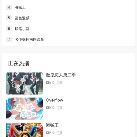
4
海贼王
5
蓝色监狱
6
蜡笔小新
7
名侦探柯南国语版
正在热播
魔鬼恋人第二季
3次点播
Overflow
3次点播
海贼王
3次点播