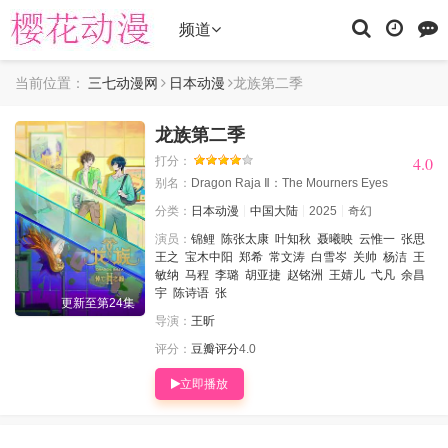
频道
当前位置：
三七动漫网
日本动漫
龙族第二季
龙族第二季
4.0
4.0
打分：
别名：
Dragon Raja Ⅱ：The Mourners Eyes
分类：
日本动漫
中国大陆
2025
奇幻
演员：
锦鲤
陈张太康
叶知秋
聂曦映
云惟一
张思
王之
宝木中阳
郑希
常文涛
白雪岑
关帅
杨洁
王
敏纳
马程
李璐
胡亚捷
赵铭洲
王婧儿
弋凡
余昌
宇
陈诗语
张
更新至第24集
导演：
王昕
评分：
豆瓣评分
4.0
立即播放