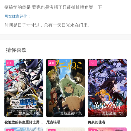
挺搞笑的倒是 看完也是沒招了只能扯扯嘴角樂一下
网友媃迦评价：
时间是日子寸寸过，总有一天日光永在门里。
猜你喜欢
8.0
4.0
6.0
更新至第06集
更新至第06集
更新至第17集
被追放的转生重骑士用游戏知识开无双
尼古喵喵
黄泉的使者