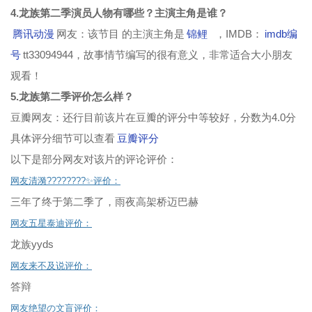
4.龙族第二季演员人物有哪些？主演主角是谁？
腾讯动漫
网友：该节目 的主演主角是
锦鲤
，IMDB：
imdb编
号
tt33094944，故事情节编写的很有意义，非常适合大小朋友
观看！
5.龙族第二季评价怎么样？
豆瓣网友：还行目前该片在豆瓣的评分中等较好，分数为4.0分
具体评分细节可以查看
豆瓣评分
以下是部分网友对该片的评论评价：
网友清漪????????✨评价：
三年了终于第二季了，雨夜高架桥迈巴赫
网友五星泰迪评价：
龙族yyds
网友来不及说评价：
答辩
网友绝望の文盲评价：