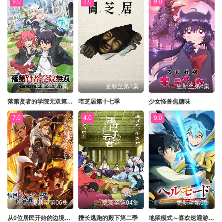
9.0
3.0
9.0
更新至第7集
更新至第3集
更新至第6集
落第贤者的学院无双第二回转生，S等级作弊魔术师冒险记
暗芝居第十七季
少女怪兽焦糖味
7.0
4.0
9.0
更新至第06集
更新至第04集
更新至第6集
从0位居民开始的边境领主大人
擅长逃跑的殿下第二季
地狱模式～喜欢速通游戏的玩家在废设定异世界无双～第二季