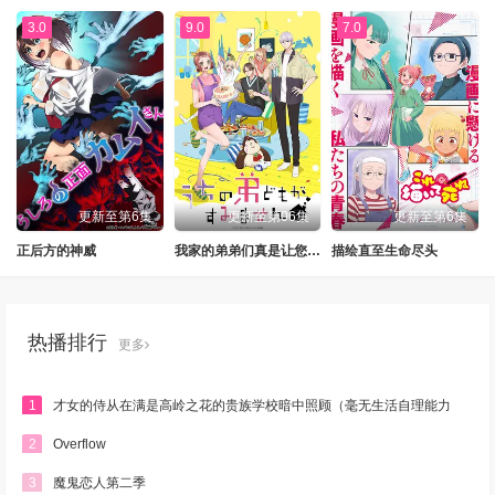
3.0
9.0
7.0
更新至第6集
更新至第06集
更新至第6集
正后方的神威
我家的弟弟们真是让您费心了
描绘直至生命尽头
热播排行
更多
1
才女的侍从在满是高岭之花的贵族学校暗中照顾（毫无生活自理能力
的）学院第一大小姐
2
Overflow
3
魔鬼恋人第二季