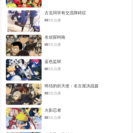
古见同学有交流障碍症
3次点播
名侦探柯南
3次点播
蓝色监狱
3次点播
终结的炽天使：名古屋决战篇
3次点播
火影忍者
3次点播