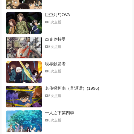
巨虫列岛OVA
3次点播
杰克奥特曼
3次点播
境界触发者
3次点播
名侦探柯南（普通话）(1996)
3次点播
一人之下第四季
3次点播