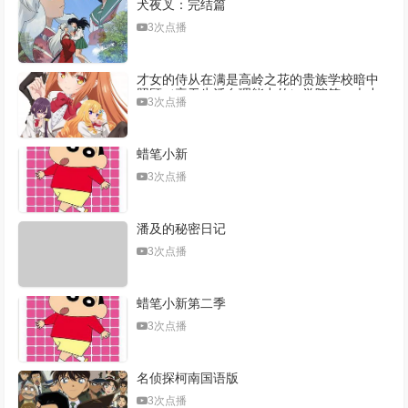
犬夜叉：完结篇
3次点播
才女的侍从在满是高岭之花的贵族学校暗中
照顾（毫无生活自理能力的）学院第一大小
3次点播
姐
蜡笔小新
3次点播
潘及的秘密日记
3次点播
蜡笔小新第二季
3次点播
名侦探柯南国语版
3次点播