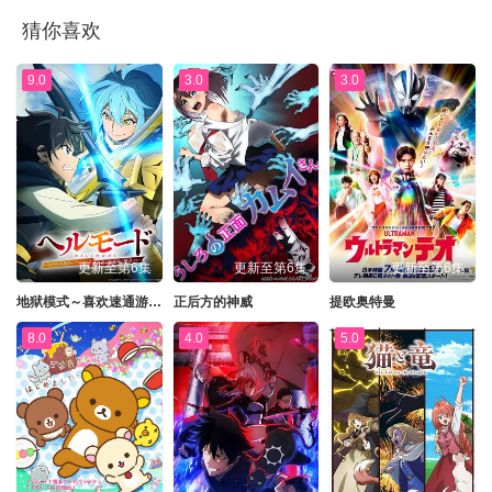
猜你喜欢
9.0
3.0
3.0
更新至第6集
更新至第6集
更新至第6集
地狱模式～喜欢速通游戏的玩家在废设定异世界无双～第二季
正后方的神威
提欧奥特曼
8.0
4.0
5.0