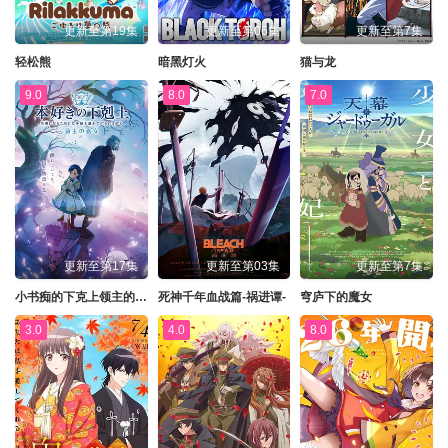
更新至第19集
更新至第06集
更新至第7集
轻松熊
暗黑灯火
猫与龙
9.0
8.0
7.0
更新至第17集
更新至第03集
更新至第7集
小书痴的下克上领主的养女
死神千年血战篇-祸进谭-
穹庐下的魔女
3.0
4.0
8.0