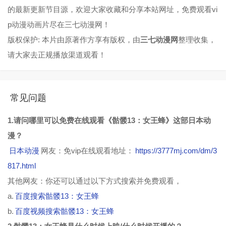
的最新更新节目源，欢迎大家收藏和分享本站网址，免费观看vi
p动漫动画片尽在三七动漫网！
版权保护: 本片由原著作方享有版权，由
三七动漫网
整理收集，
请大家去正规播放渠道观看！
常见问题
1.请问哪里可以免费在线观看《骷髅13：女王蜂》这部日本动
漫？
日本动漫
网友：免vip在线观看地址：
https://3777mj.com/dm/3
817.html
其他网友：你还可以通过以下方式搜索并免费观看，
a.
百度搜索骷髅13：女王蜂
b.
百度视频搜索骷髅13：女王蜂