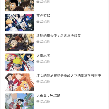
1次点播
蓝色监狱
1次点播
终结的炽天使：名古屋决战篇
1次点播
火影忍者
1次点播
才女的侍从在满是高岭之花的贵族学校暗中
照顾（毫无生活自理能力的）学院第一大小
1次点播
姐
犬夜叉：完结篇
1次点播