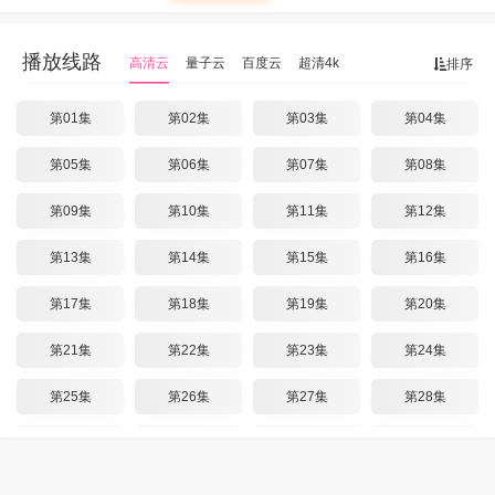
播放线路
高清云
量子云
百度云
超清4k
排序
第01集
第02集
第03集
第04集
第05集
第06集
第07集
第08集
第09集
第10集
第11集
第12集
第13集
第14集
第15集
第16集
第17集
第18集
第19集
第20集
第21集
第22集
第23集
第24集
第25集
第26集
第27集
第28集
第29集
第30集
第31集
第32集
第33集
第34集
第35集
第36集