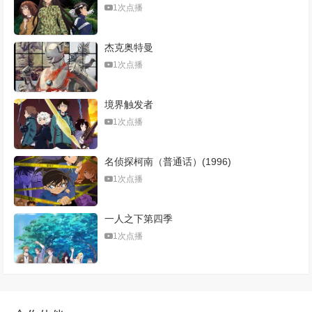
1次点播
杰克奥特曼
1次点播
境界触发者
1次点播
名侦探柯南（普通话）(1996)
1次点播
一人之下第四季
1次点播