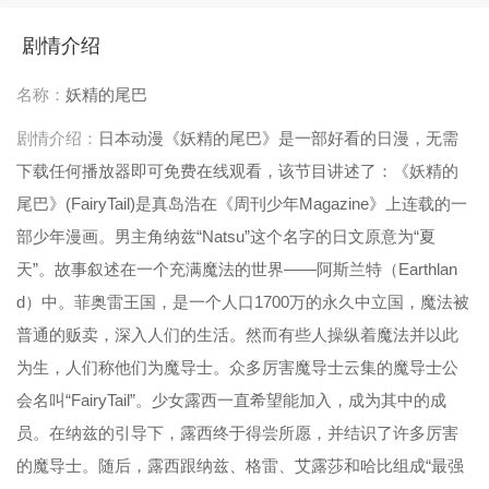
第37集
第38集
第39集
第40集
剧情介绍
第41集
第42集
第43集
第44集
名称：
妖精的尾巴
第45集
第46集
第47集
第48集
剧情介绍：
日本动漫《妖精的尾巴》是一部好看的日漫，无需
下载任何播放器即可免费在线观看，该节目讲述了：《妖精的
第49集
第50集
第51集
第52集
尾巴》(FairyTail)是真岛浩在《周刊少年Magazine》上连载的一
第53集
第54集
第55集
第56集
部少年漫画。男主角纳兹“Natsu”这个名字的日文原意为“夏
天”。故事叙述在一个充满魔法的世界——阿斯兰特（Earthlan
第57集
第58集
第59集
第60集
d）中。菲奥雷王国，是一个人口1700万的永久中立国，魔法被
第61集
第62集
第63集
第64集
普通的贩卖，深入人们的生活。然而有些人操纵着魔法并以此
第65集
第66集
第67集
第68集
为生，人们称他们为魔导士。众多厉害魔导士云集的魔导士公
会名叫“FairyTail”。少女露西一直希望能加入，成为其中的成
第69集
第70集
第71集
第72集
员。在纳兹的引导下，露西终于得尝所愿，并结识了许多厉害
第73集
第74集
第75集
第76集
的魔导士。随后，露西跟纳兹、格雷、艾露莎和哈比组成“最强