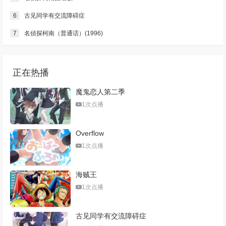
6
古见同学有交流障碍症
7
名侦探柯南（普通话）(1996)
正在热播
魔鬼恋人第二季
1次点播
Overflow
1次点播
海贼王
1次点播
古见同学有交流障碍症