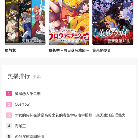
第249集
第250集
第251集
第252集
第253集
第254集
第255集
第256集
第257集
第258集
第259集
第260集
更新至第7集
更新至第06集
更新至第18集
第261集
第262集
第263集
第264集
猫与龙
成长秀～向日葵马戏团～
黄泉的使者
第265集
第266集
第267集
第268集
第269集
第270集
第271集
第272集
热播排行
更多
第273集
第274集
第275集
第276集
1
魔鬼恋人第二季
第277集
2
Overflow
3
才女的侍从在满是高岭之花的贵族学校暗中照顾（毫无生活自理能力
的）学院第一大小姐
4
海贼王
5
名侦探柯南国语版