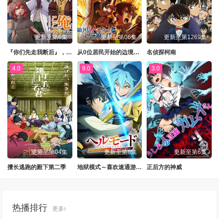
更新至第6集
更新至第06集
更新至第1269集
『你们先走我断后』，于是10年后我成为了传说
从0位居民开始的边境领主大人
名侦探柯南
4.0
9.0
3.0
更新至第04集
更新至第6集
更新至第6集
擅长逃跑的殿下第二季
地狱模式～喜欢速通游戏的玩家在废设定异世界无双～第二季
正后方的神威
热播排行
更多