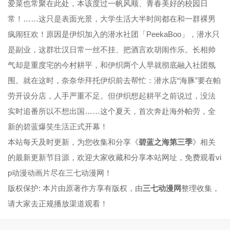
爱菜也常聚在此处，本该度过一帆风顺、青春美好的校园日
常！……这只是表面光景，大学生活大半时间都在和一群裸男
疯闹狂欢！原因是伊织加入的潜水社团「PeekaBoo」，潜水只
是副业，这群壮汉日常一丝不挂、把酒言欢胡闹作乐。长相帅
气却是重度宅的今村耕平，和伊织两个人早就彻底融入社团氛
围。就在这时，奈奈华拜托伊织前去帮忙：潜水店“海豚”要在帕
劳开设分店，人手严重不足。但伊织想起耕平之前说过，没法
实时追番所以不想出国……这个夏天，首次奔赴海外帕劳，全
新的碧蓝爆笑生活正式开幕！
本站每天及时更新，为您收集和分享《
碧蓝之海第三季
》相关
的最新更新节目源，欢迎大家收藏和分享本站网址，免费观看vi
p动漫动画片尽在三七动漫网！
版权保护: 本片由原著作方享有版权，由
三七动漫网
整理收集，
请大家去正规播放渠道观看！