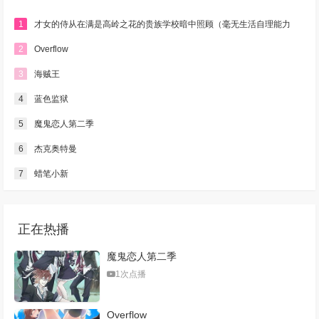
1
才女的侍从在满是高岭之花的贵族学校暗中照顾（毫无生活自理能力
的）学院第一大小姐
2
Overflow
3
海贼王
4
蓝色监狱
5
魔鬼恋人第二季
6
杰克奥特曼
7
蜡笔小新
正在热播
魔鬼恋人第二季
1次点播
Overflow