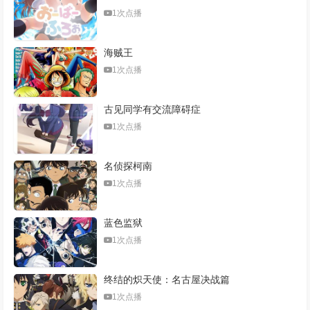
1次点播
海贼王
1次点播
古见同学有交流障碍症
1次点播
名侦探柯南
1次点播
蓝色监狱
1次点播
终结的炽天使：名古屋决战篇
1次点播