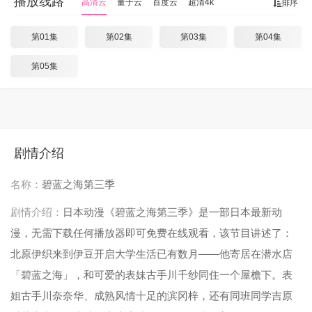
播放线路
高清云
量子云
百度云
超清4k
排序
第01集
第02集
第03集
第04集
第05集
剧情介绍
名称：
碧蓝之海第三季
剧情介绍：
日本动漫《碧蓝之海第三季》是一部日本最新动
漫，无需下载任何播放器即可免费在线观看，该节目讲述了：
北原伊织来到伊豆开启大学生活已有数月——他寄居在潜水店
「碧蓝之海」，和可爱的表妹古手川千纱同住一个屋檐下。表
姐古手川奈奈华、成熟风情十足的滨冈梓，还有同班同学吉原