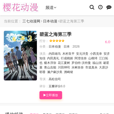
频道
当前位置：
三七动漫网
日本动漫
碧蓝之海第三季
碧蓝之海第三季
6.0
6.0
打分：
分类：
日本动漫
日本
2026
演员：
内田雄马
木村良平
安元洋贵
小西克幸
安济
知佳
内田真礼
行成桃姬
阿澄佳奈
山根绮
江口拓
也
榎木淳弥
花江夏树
罗伯特·沃特曼
福山润
诸星
堇
青山吉能
川田绅司
水树奈奈
市道真央
大原沙
耶香
濑户麻沙美
洲崎绫
更新至05集
导演：
高松信司
评分：
豆瓣评分
6.0
立即播放