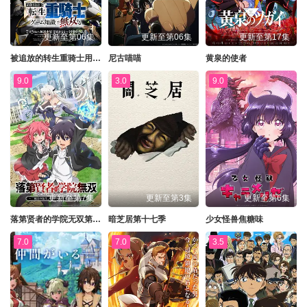
更新至第06集
更新至第06集
更新至第17集
被追放的转生重骑士用游戏知识开无双
尼古喵喵
黄泉的使者
9.0
3.0
9.0
更新至第7集
更新至第3集
更新至第6集
落第贤者的学院无双第二回转生，S等级作弊魔术师冒险记
暗芝居第十七季
少女怪兽焦糖味
7.0
7.0
3.5