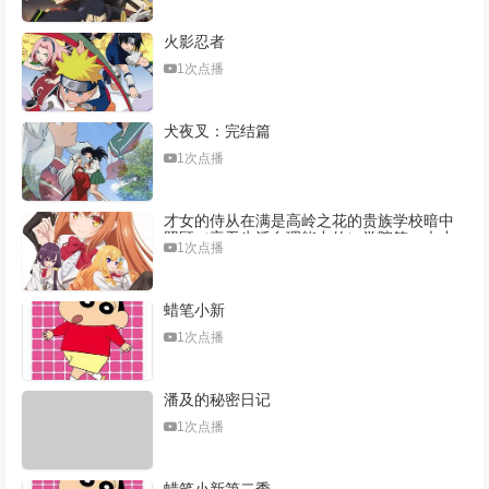
火影忍者
1次点播
犬夜叉：完结篇
1次点播
才女的侍从在满是高岭之花的贵族学校暗中
照顾（毫无生活自理能力的）学院第一大小
1次点播
姐
蜡笔小新
1次点播
潘及的秘密日记
1次点播
蜡笔小新第二季