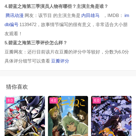
4.碧蓝之海第三季演员人物有哪些？主演主角是谁？
腾讯动漫
网友：该节目 的主演主角是
内田雄马
，IMDB：
im
db编号
1139472，故事情节编写的很有意义，非常适合大小朋
友观看！
5.碧蓝之海第三季评价怎么样？
豆瓣网友：还行目前该片在豆瓣的评分中等较好，分数为6.0分
具体评分细节可以查看
豆瓣评分
猜你喜欢
8.0
4.0
6.0