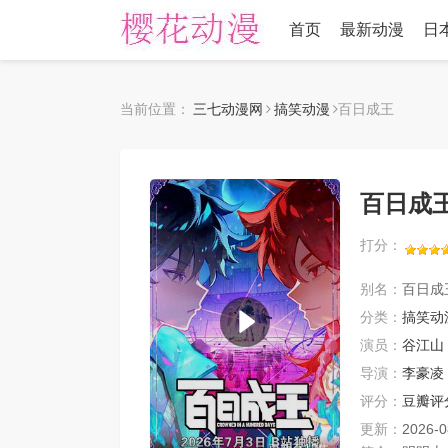
首页
最新动漫
日
当前位置：
三七动漫网
搞笑动漫
百日成王
百日成
打分：
别名：
百日成
分类：
搞笑动
演员：
谷江山
导演：
李豪凌
评分：
豆瓣评
更新：
2026-0