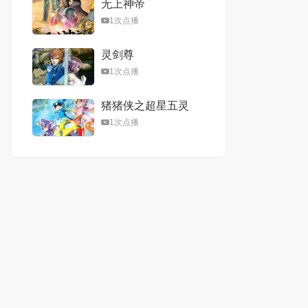
无上神帝
1次点播
灵剑尊
1次点播
猪猪侠之超星五灵
侠第二季
1次点播