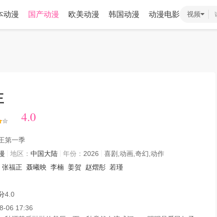
本动漫
国产动漫
欧美动漫
韩国动漫
动漫电影
视频
王
4.0
4.0
王第一季
漫
地区：
中国大陆
年份：
2026
喜剧,动画,奇幻,动作
张福正
聂曦映
李楠
姜贺
赵熠彤
若瑾
分
4.0
8-06 17:36