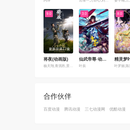
内详
云惟一,万舒心,刘琮,张惠霖,李铮,李兰陵,心念,韩祺,常文涛,浮梦若薇,崔郅昊,青琳昊,杨磊,王广龙,弋凡,王婧儿,胡亚捷,黄嘉炜,胡霖,赵俊凌,贺文潇
9.0
3.0
8.0
更新至第17集
更新至第526集
更新至
将夜(动画版)
仙武帝尊·动态漫画
杨天翔,青泯邑,景向谁依,魏超,贺文潇
叶辰
合作伙伴
百度动漫
腾讯动漫
三七动漫网
优酷动漫