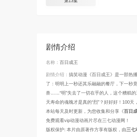
第13集
剧情介绍
名称：
百日成王
剧情介绍：
搞笑动漫《百日成王》是一部热
了：明明上一秒还其乐融融的餐厅，下一秒
兽……“明”失去了一切在乎的人，这个糟糕的
天寿命的魂魄才是真的“烈”？好好好！100
本站每天及时更新，为您收集和分享《
百日
免费观看vip动漫动画片尽在三七动漫网！
版权保护: 本片由原著作方享有版权，由
三七