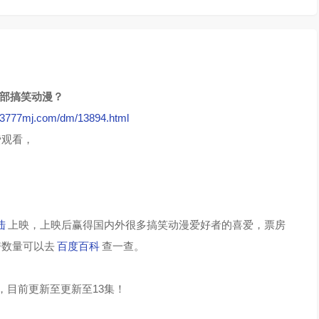
这部搞笑动漫？
//3777mj.com/dm/13894.html
费观看，
？
陆
上映，上映后赢得国内外很多搞笑动漫爱好者的喜爱，票房
房数量可以去
百度百科
查一查。
，目前更新至更新至13集！