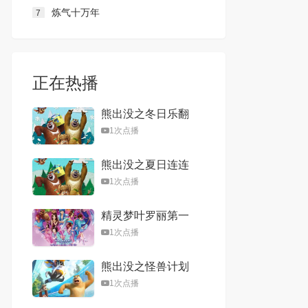
炼气十万年
7
正在热播
熊出没之冬日乐翻
天
1次点播
熊出没之夏日连连
看
1次点播
精灵梦叶罗丽第一
季
1次点播
熊出没之怪兽计划
1次点播