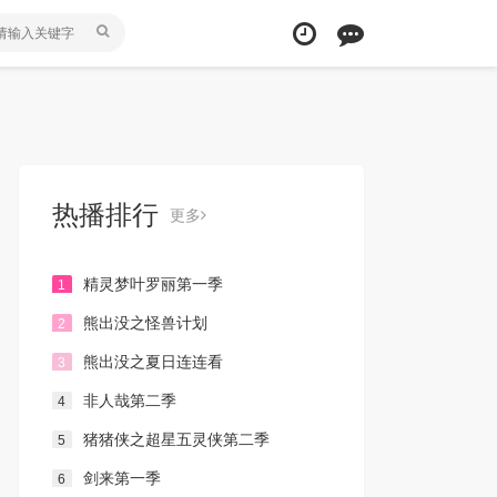
热播排行
更多
精灵梦叶罗丽第一季
1
熊出没之怪兽计划
2
熊出没之夏日连连看
3
非人哉第二季
4
猪猪侠之超星五灵侠第二季
5
剑来第一季
6