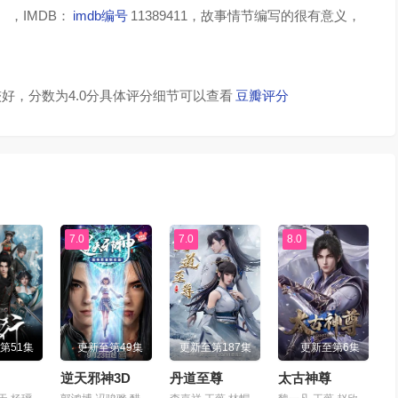
，IMDB：
imdb编号
11389411，故事情节编写的很有意义，
好，分数为4.0分具体评分细节可以查看
豆瓣评分
7.0
7.0
8.0
第51集
更新至第49集
更新至第187集
更新至第6集
逆天邪神3D
丹道至尊
太古神尊