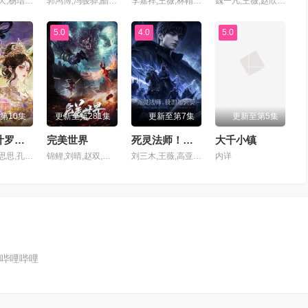
姜子翰,三天,杨瑨晗,毕莹超,阿沁,冯泽锐,唐策,闫子蔚,阮伊菲,刘李桥,家明,康潇文
郭鸿博,冯骏骅,醋醋,筱筝,Xiaozheng,富贵,沈达威,不一,谢添天
李嘉祥,王薇,林帽帽,关帅,万纯,傅晨阳,赵欣,舒雷,杨塑坤
魏一凡,王薇,赵欣,六点点,张恩泽,夜叉,北炎,林帽帽,温馨
5.0
4.0
5.0
第10集
更新至第281集
更新至第7集
更新至第5集
精灵梦叶罗丽第十一季（下）
完美世界
死灵法师！我即是天灾动漫版
大千小镇
叶罗丽,陈思思,孔雀,舒言,茉莉,建鹏,亮彩,齐娜,菲灵,辛灵,冰公主,水王子
锦鲤,刘晴,赵双,吴楚越,阎么么,宣晓鸣
刘三木,王薇,高亚亚,夜叉,北炎,张恩泽,林帽帽
内详
哔哩哔哩