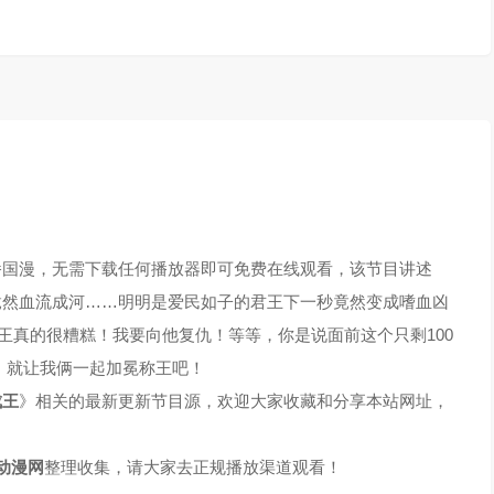
播国漫，无需下载任何播放器即可免费在线观看，该节目讲述
竟然血流成河……明明是爱民如子的君王下一秒竟然变成嗜血凶
王真的很糟糕！我要向他复仇！等等，你是说面前这个只剩100
天，就让我俩一起加冕称王吧！
成王
》相关的最新更新节目源，欢迎大家收藏和分享本站网址，
动漫网
整理收集，请大家去正规播放渠道观看！