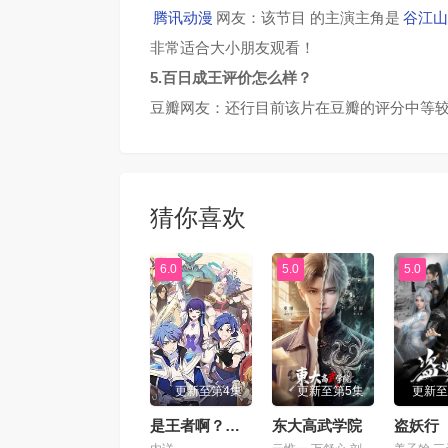
腾讯动漫
网友：该节目 的主演主角是
谷江山
非常适合大小朋友观看！
5.百日成王评价怎么样？
豆瓣网友：还行目前该片在豆瓣的评分中等较
猜你喜欢
6.0
5.0
5.0
更新至第4集
更新至第5集
更新至
是王者啊？第六季
东大高武学院
盗妖行