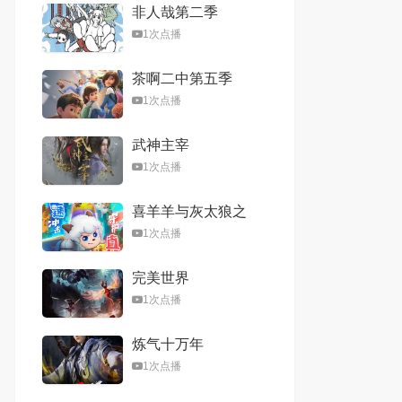
非人哉第二季
1次点播
茶啊二中第五季
1次点播
武神主宰
1次点播
喜羊羊与灰太狼之
心世界奇遇
1次点播
完美世界
1次点播
炼气十万年
1次点播