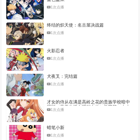
1次点播
终结的炽天使：名古屋决战篇
1次点播
火影忍者
1次点播
犬夜叉：完结篇
1次点播
才女的侍从在满是高岭之花的贵族学校暗中
照顾（毫无生活自理能力的）学院第一大小
1次点播
姐
蜡笔小新
1次点播