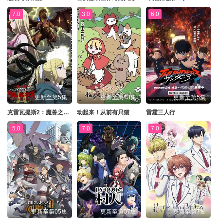
7.0
3.0
6.0
更新至第5集
更新至第43集
更新至第5集
克雷瓦提斯2：魔兽之王与虚伪的勇者传承
动起来！从前有只猫
雷霆三人行
5.0
7.0
7.0
更新至第05集
更新至第07集
更新至第7集