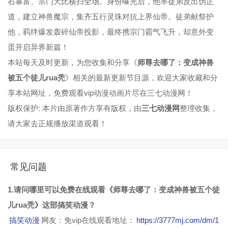
石暴富、宗门大比横扫全场。身份曝光后，他率徒弟反出伪正
道，建立神兽魔宗，集齐五行灵珠对抗上界仙帝。徒弟献祭护
他，羁绊爆发轰碎仙帝投影，最终携宗门霸气飞升，却意外变
蛋开启异界新篇！
本站每天及时更新，为您收集和分享《
师尊去哪了：变成神兽
被五个徒儿rua秃
》相关的最新更新节目源，欢迎大家收藏和分
享本站网址，免费观看vip动漫动画片尽在三七动漫网！
版权保护: 本片由原著作方享有版权，由
三七动漫网
整理收集，
请大家去正规播放渠道观看！
常见问题
1.请问哪里可以免费在线观看《师尊去哪了：变成神兽被五个徒
儿rua秃》这部搞笑动漫？
搞笑动漫
网友：免vip在线观看地址：
https://3777mj.com/dm/1