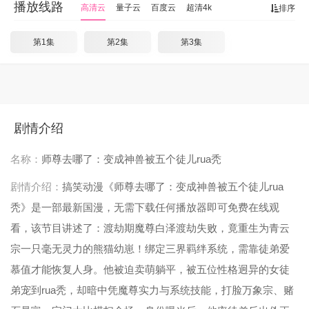
播放线路
高清云
量子云
百度云
超清4k
排序
第1集
第2集
第3集
剧情介绍
名称：
师尊去哪了：变成神兽被五个徒儿rua秃
剧情介绍：
搞笑动漫《师尊去哪了：变成神兽被五个徒儿rua
秃》是一部最新国漫，无需下载任何播放器即可免费在线观
看，该节目讲述了：渡劫期魔尊白泽渡劫失败，竟重生为青云
宗一只毫无灵力的熊猫幼崽！绑定三界羁绊系统，需靠徒弟爱
慕值才能恢复人身。他被迫卖萌躺平，被五位性格迥异的女徒
弟宠到rua秃，却暗中凭魔尊实力与系统技能，打脸万象宗、赌