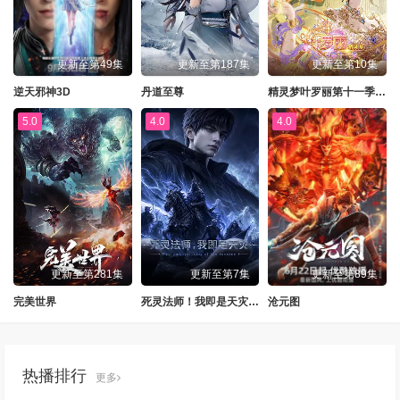
更新至第49集
更新至第187集
更新至第10集
逆天邪神3D
丹道至尊
精灵梦叶罗丽第十一季（下）
5.0
4.0
4.0
更新至第281集
更新至第7集
更新至第89集
完美世界
死灵法师！我即是天灾动漫版
沧元图
热播排行
更多