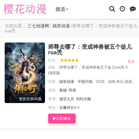
频道
当前位置：
三七动漫网
搞笑动漫
师尊去哪了：变成神兽被五个徒儿
rua秃
师尊去哪了：变成神兽被五个徒儿
rua秃
8.0
8.0
打分：
别名：
师尊去哪了：变成神兽被五个徒儿rua秃 A
I漫剧版
分类：
搞笑动漫
中国大陆
2026
动画,奇幻,喜剧
演员：
慕烟
司瑶
更新至第40集
导演：
漫宗九月
刘刘大顺
评分：
豆瓣评分
8.0
立即播放