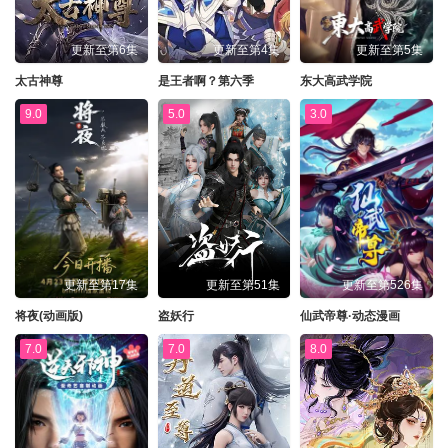
更新至第6集
更新至第4集
更新至第5集
太古神尊
是王者啊？第六季
东大高武学院
9.0
5.0
3.0
更新至第17集
更新至第51集
更新至第526集
将夜(动画版)
盗妖行
仙武帝尊·动态漫画
7.0
7.0
8.0