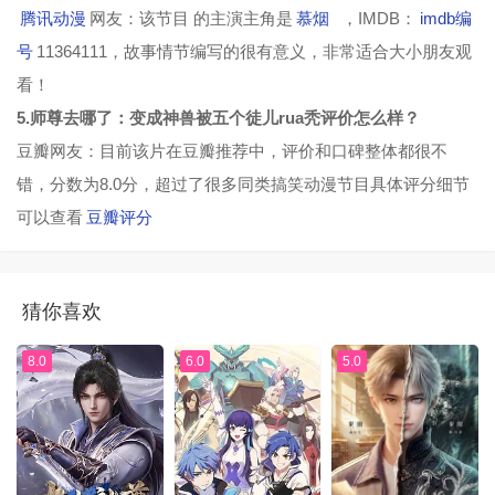
腾讯动漫
网友：该节目 的主演主角是
慕烟
，IMDB：
imdb编
号
11364111，故事情节编写的很有意义，非常适合大小朋友观
看！
5.师尊去哪了：变成神兽被五个徒儿rua秃评价怎么样？
豆瓣网友：目前该片在豆瓣推荐中，评价和口碑整体都很不
错，分数为8.0分，超过了很多同类搞笑动漫节目具体评分细节
可以查看
豆瓣评分
猜你喜欢
8.0
6.0
5.0