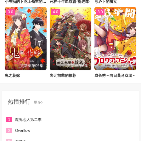
小书痴的下克上领主的养女
死神千年血战篇-祸进谭-
穹庐下的魔女
第289集
第290集
第291集
第292集
3.0
4.0
8.0
第293集
第294集
第295集
第296集
第297集
第298集
第299集
第300集
第301集
第302集
第303集
第304集
第305集
第306集
第307集
第308集
更新至第06集
更新至第6集
更新至第06集
第309集
第310集
第311集
第312集
鬼之花嫁
岩元前辈的推荐
成长秀～向日葵马戏团～
第313集
第314集
第315集
第316集
第317集
第318集
第319集
第320集
热播排行
更多
第321集
第322集
第323集
第324集
1
魔鬼恋人第二季
第325集
第326集
第327集
第328集
2
Overflow
第329集
第330集
第331集
第332集