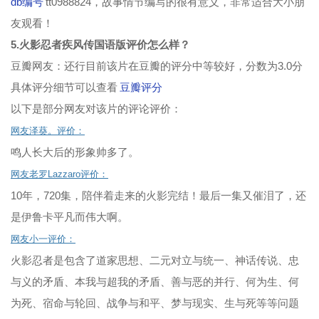
db编号
tt0988824，故事情节编写的很有意义，非常适合大小朋
第161集
第162集
第163集
第164集
友观看！
第165集
第166集
第167集
第168集
5.火影忍者疾风传国语版评价怎么样？
第169集
第170集
第171集
第172集
豆瓣网友：还行目前该片在豆瓣的评分中等较好，分数为3.0分
具体评分细节可以查看
豆瓣评分
第173集
第174集
第175集
第176集
以下是部分网友对该片的评论评价：
第177集
第178集
第179集
第180集
网友泽葵。评价：
鸣人长大后的形象帅多了。
第181集
第182集
第183集
第184集
网友老罗Lazzaro评价：
第185集
第186集
第187集
第188集
10年，720集，陪伴着走来的火影完结！最后一集又催泪了，还
第189集
第190集
第191集
第192集
是伊鲁卡平凡而伟大啊。
网友小一评价：
第193集
第194集
第195集
第196集
火影忍者是包含了道家思想、二元对立与统一、神话传说、忠
第197集
第198集
第199集
第200集
与义的矛盾、本我与超我的矛盾、善与恶的并行、何为生、何
为死、宿命与轮回、战争与和平、梦与现实、生与死等等问题
第201集
第202集
第203集
第204集