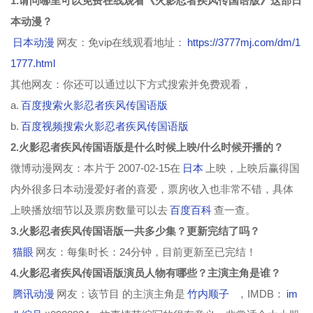
1.请问哪里可以免费在线观看《火影忍者疾风传国语版》这部日
本动漫？
第121集
第122集
第123集
第124集
日本动漫
网友：免vip在线观看地址：
https://3777mj.com/dm/1
第125集
第126集
第127集
第128集
1777.html
第129集
第130集
第131集
第132集
其他网友：你还可以通过以下方式搜索并免费观看，
a.
百度搜索火影忍者疾风传国语版
第133集
第134集
第135集
第136集
b.
百度视频搜索火影忍者疾风传国语版
第137集
第138集
第139集
第140集
2.火影忍者疾风传国语版是什么时候上映/什么时候开播的？
微博动漫网友：本片于 2007-02-15在
日本
上映，上映后赢得国
第141集
第142集
第143集
第144集
内外很多日本动漫爱好者的喜爱，票房收入也非常不错，具体
第145集
第146集
第147集
第148集
上映播放细节以及票房数量可以去
百度百科
查一查。
第149集
第150集
第151集
第152集
3.火影忍者疾风传国语版一共多少集？更新完结了吗？
猫眼
网友：每集时长：24分钟，目前更新至已完结！
第153集
第154集
第155集
第156集
4.火影忍者疾风传国语版演员人物有哪些？主演主角是谁？
第157集
第158集
第159集
第160集
腾讯动漫
网友：该节目 的主演主角是
竹内顺子
，IMDB：
im