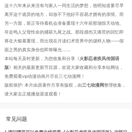
这十六年来从来没有与家人一同生活的梦想，他明知道要尽早
第077集
第078集
第079集
第080集
离开这个诡异的地方，却放不下他好不容易才拥有的亲情。而
第081集
第082集
第083集
第084集
另一方面，斑正等待着机会准备重现十六年前那场惊天动地、
第085集
第086集
第087集
第088集
夺走鸣人父母性命的捕获九尾之战。那段感伤又痛苦的回忆即
将在大银幕重现，而出现在月读幻术世界中的谜样人物——假
第089集
第090集
第091集
第092集
面之男的真实身份也即将曝光……
第093集
第094集
第095集
第096集
本站每天及时更新，为您收集和分享《
火影忍者疾风传国语
版
》相关的最新更新节目源，欢迎大家收藏和分享本站网址，
第097集
第098集
第099集
第100集
免费观看vip动漫动画片尽在三七动漫网！
第101集
第102集
第103集
第104集
版权保护: 本片由原著作方享有版权，由
三七动漫网
整理收集，
第105集
第106集
第107集
第108集
请大家去正规播放渠道观看！
第109集
第110集
第111集
第112集
第113集
第114集
第115集
第116集
常见问题
第117集
第118集
第119集
第120集