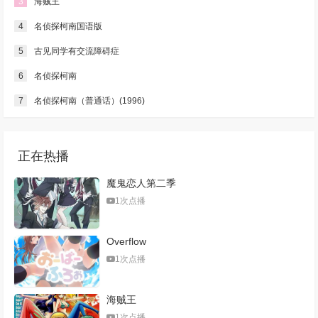
3
海贼王
第333集
第334集
第335集
第336集
4
名侦探柯南国语版
第337集
第338集
第339集
第340集
5
古见同学有交流障碍症
第341集
第342集
第343集
第344集
6
名侦探柯南
7
名侦探柯南（普通话）(1996)
第345集
第346集
第347-348集
第349-350集
第351集
第352集
第353集
第354集
正在热播
第355-356集
第357集
第358集
第359集
魔鬼恋人第二季
第360集
第361集
第362集
第363集
1次点播
第364集
第365集
第366集
第367集
Overflow
第368集
第369集
第370集
第371集
1次点播
第372-373集
第374-375集
第376集
第377集
海贼王
第378集
第379集
第380集
第381集
1次点播