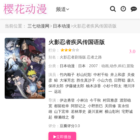
频道
当前位置：
三七动漫网
日本动漫
火影忍者疾风传国语版
火影忍者疾风传国语版
3.0
3.0
打分：
别名：
火影忍者剧场版 忍者之路
分类：
日本动漫
日本
2007
动画,动作,科幻,冒险
演员：
竹内顺子
杉山纪彰
中村千绘
井上和彦
关俊
彦
鲸
大塚芳忠
胜生真沙子
小山力也
日野聪
森久
保祥太郎
伊藤健太郎
柚木凉香
小杉十郎太
增川洋
一
远近
已完结
导演：
伊达勇登
小林治
今千秋
村田雅彦
渡部稳
宽
都留稔幸
阿部记之
小野胜巳
关田修
富永恒
雄
山下宏幸
若林厚史
菱川直树
横山彰利
宅野诚
起
柳濑雄之
香
评分：
豆瓣评分
3.0
立即播放