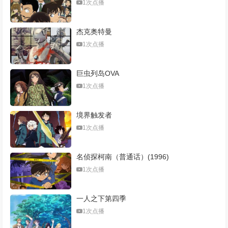
1次点播
第471集
第472集
第473集
第474集
杰克奥特曼
第475集
第476集
第477集
第478集
1次点播
第479集
第480集
第481集
第482集
巨虫列岛OVA
第483集
第484集
第485集
第486集
1次点播
第487集
第488集
第489集
第490集
境界触发者
第491集
第492集
第493-494集
第495集
1次点播
第496集
第497集
第498集
第499集
名侦探柯南（普通话）(1996)
第500集
第501集
第502集
第503集
1次点播
第504集
第505集
第506-507集
第508集
一人之下第四季
第509集
第510集
第511集
第512集
1次点播
第513集
第514集
第515集
第516集