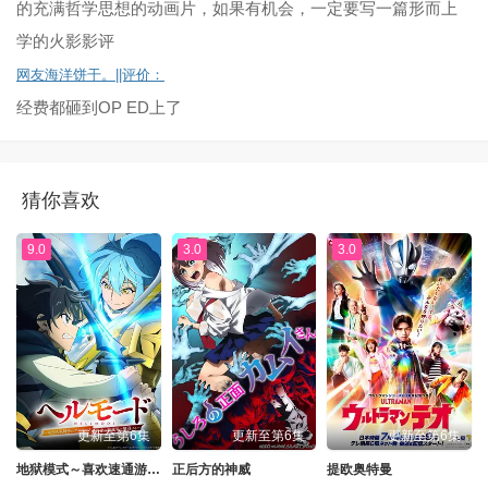
的充满哲学思想的动画片，如果有机会，一定要写一篇形而上
第205集
第206集
第207集
第208集
学的火影影评
第209集
第210集
第211集
第212.集
网友海洋饼干。||评价：
经费都砸到OP ED上了
第213集
第214集
第215集
第216集
第217集
第218集
第219集
第220集
猜你喜欢
第221集
第222集
第223集
第224集
9.0
第225集
第226集
3.0
第227集
3.0
第228集
第229集
第230集
第231集
第232集
第233集
第234集
第235集
第236集
第237集
第238集
第239集
第240集
第241集
第242集
第243集
第244集
更新至第6集
更新至第6集
更新至第6集
地狱模式～喜欢速通游戏的玩家在废设定异世界无双～第二季
正后方的神威
提欧奥特曼
第245集
第246集
第247集
第248集