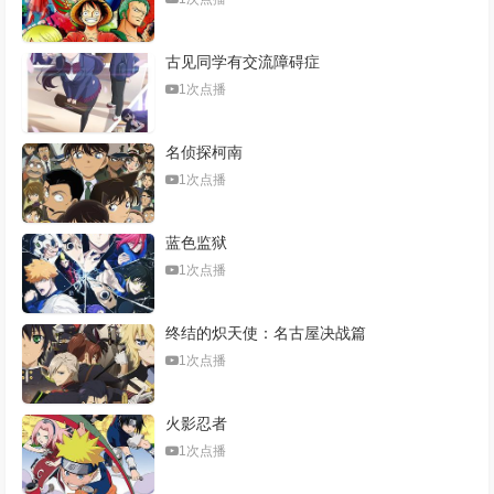
第382集
第383集
第384集
第385集
古见同学有交流障碍症
第386集
第387集
第388集
第389集
1次点播
第390-391集
第392集
第393集
第394集
名侦探柯南
第395集
第396集
第397集
第398集
1次点播
第399集
第400集
第401集
第402集
蓝色监狱
第403集
第404集
第405集
第406集
1次点播
第407-408集
第409集
第410集
第411集
终结的炽天使：名古屋决战篇
1次点播
第412集
第413集
第414集
第415集
第416集
第417-418集
第419集
第420集
火影忍者
1次点播
第421集
第422集
第423集
第424集