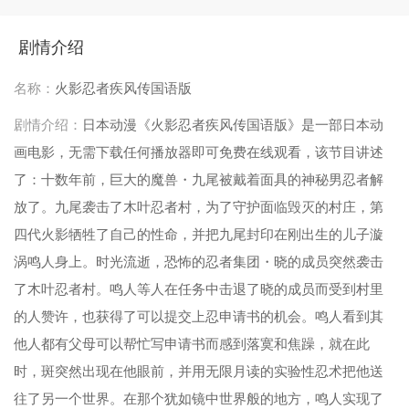
第033集
第034集
第035集
第036集
第037集
第038集
第039集
第040集
剧情介绍
第041集
第042集
第043集
第044集
名称：
火影忍者疾风传国语版
第045集
第046集
第047集
第048集
剧情介绍：
日本动漫《火影忍者疾风传国语版》是一部日本动
画电影，无需下载任何播放器即可免费在线观看，该节目讲述
第049集
第050集
第051集
第052集
了：十数年前，巨大的魔兽・九尾被戴着面具的神秘男忍者解
第053集
第054集
第055集
第056集
放了。九尾袭击了木叶忍者村，为了守护面临毁灭的村庄，第
四代火影牺牲了自己的性命，并把九尾封印在刚出生的儿子漩
第057集
第058集
第059集
第060集
涡鸣人身上。时光流逝，恐怖的忍者集团・晓的成员突然袭击
第061集
第062集
第063集
第064集
了木叶忍者村。鸣人等人在任务中击退了晓的成员而受到村里
第065集
第066集
第067集
第068集
的人赞许，也获得了可以提交上忍申请书的机会。鸣人看到其
他人都有父母可以帮忙写申请书而感到落寞和焦躁，就在此
第069集
第070集
第071集
第072集
时，斑突然出现在他眼前，并用无限月读的实验性忍术把他送
第073集
第074集
第075集
第076集
往了另一个世界。在那个犹如镜中世界般的地方，鸣人实现了