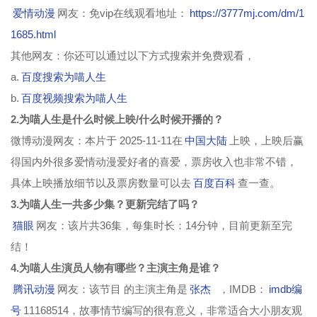
爱情动漫
网友：免vip在线观看地址：
https://3777mj.com/dm/1
1685.html
其他网友：你还可以通过以下方式搜索并免费观看，
a.
百度搜索为喵人生
b.
百度视频搜索为喵人生
2.为喵人生是什么时候上映/什么时候开播的？
微博动漫网友：本片于 2025-11-11在
中国大陆
上映，上映后赢
得国内外很多爱情动漫爱好者的喜爱，票房收入也非常不错，
具体上映播放细节以及票房数量可以去
百度百科
查一查。
3.为喵人生一共多少集？更新完结了吗？
猫眼
网友：该片共36集，每集时长：14分钟，目前更新至完
结！
4.为喵人生演员人物有哪些？主演主角是谁？
腾讯动漫
网友：该节目 的主演主角是
张杰
，IMDB：
imdb编
号
11168514，故事情节编写的很有意义，非常适合大小朋友观