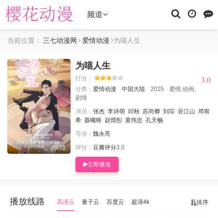
频道
当前位置：
三七动漫网
爱情动漫
为喵人生
为喵人生
3.0
3.0
打分：
分类：
爱情动漫
中国大陆
2025
爱情,动画,
剧情
演员：
张杰
李诗萌
邱秋
苏尚卿
刘琮
谷江山
邓宥
希
聂曦映
赵熠彤
黄伟忠
孔天畅
导演：
魏永亮
完结
评分：
豆瓣评分
3.0
立即播放
播放线路
高清云
量子云
百度云
超清4k
排序