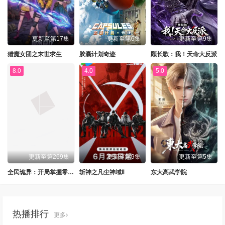
更新至第17集
更新至第6集
更新至第9集
猎魔女团之末世求生
胶囊计划奇迹
顾长歌：我！天命大反派
8.0
4.0
5.0
更新至第269集
更新至第9集
更新至第5集
全民诡异：开局掌握零元购动态漫
斩神之凡尘神域Ⅱ
东大高武学院
热播排行
更多