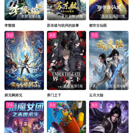
更新至第4集
更新至第16集
更新至第201集
李熊猫
苏东坡与杭州的故事
都市古仙医
5.0
4.0
7.0
更新至第153集
更新至第5集
更新至第9集
师兄啊师兄
界门之下
云月大陆
7.0
5.0
8.0