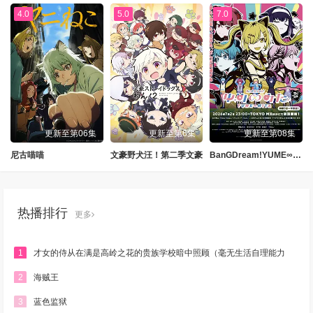
4.0
5.0
7.0
更新至第06集
更新至第6集
更新至第08集
尼古喵喵
文豪野犬汪！第二季文豪
BanGDream!YUME∞MITA
热播排行
更多
1
才女的侍从在满是高岭之花的贵族学校暗中照顾（毫无生活自理能力
的）学院第一大小姐
2
海贼王
3
蓝色监狱