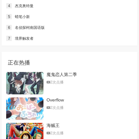
4
杰克奥特曼
5
蜡笔小新
6
名侦探柯南国语版
7
境界触发者
正在热播
魔鬼恋人第二季
2次点播
Overflow
2次点播
海贼王
2次点播