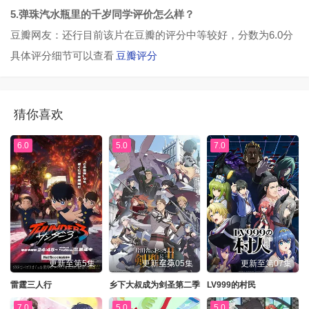
5.弹珠汽水瓶里的千岁同学评价怎么样？
豆瓣网友：还行目前该片在豆瓣的评分中等较好，分数为6.0分
具体评分细节可以查看
豆瓣评分
猜你喜欢
6.0
5.0
7.0
更新至第5集
更新至第05集
更新至第07集
雷霆三人行
乡下大叔成为剑圣第二季
LV999的村民
7.0
5.0
5.0