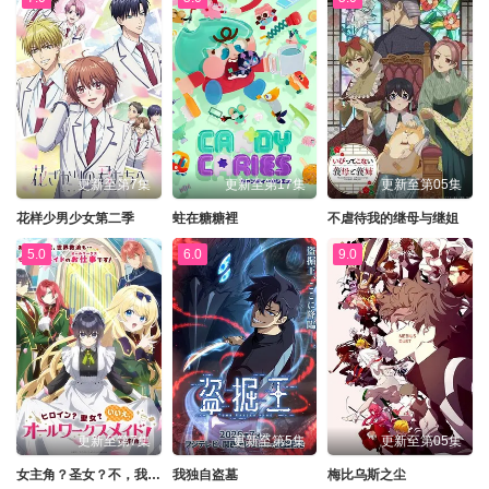
更新至第7集
更新至第17集
更新至第05集
花样少男少女第二季
蛀在糖糖裡
不虐待我的继母与继姐
5.0
6.0
9.0
更新至第7集
更新至第5集
更新至第05集
女主角？圣女？不，我是杂役女仆（自豪）
我独自盗墓
梅比乌斯之尘