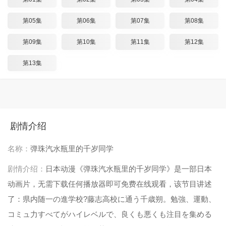
第05集
第06集
第07集
第08集
第09集
第10集
第11集
第12集
第13集
剧情介绍
名称：
弹珠汽水瓶里的千岁同学
剧情介绍：
日本动漫《弹珠汽水瓶里的千岁同学》是一部日本
动画片，无需下载任何播放器即可免费在线观看，该节目讲述
了：県内随一の進学校?藤志高校に通う千歳朔。勉強、運動、
コミュ力すべてがハイレベルで、良くも悪くも注目を集める