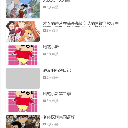
2次点播
才女的侍从在满是高岭之花的贵族学校暗中
照顾（毫无生活自理能力的）学院第一大小
2次点播
姐
蜡笔小新
2次点播
潘及的秘密日记
2次点播
蜡笔小新第二季
2次点播
名侦探柯南国语版
2次点播