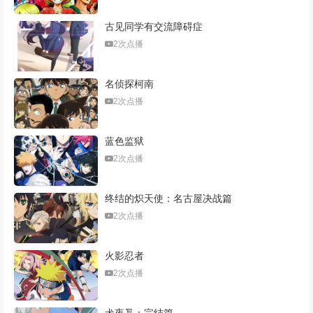
古见同学有交流障碍症
2次点播
名侦探柯南
2次点播
蓝色监狱
2次点播
终结的炽天使：名古屋决战篇
2次点播
火影忍者
2次点播
犬夜叉：完结篇