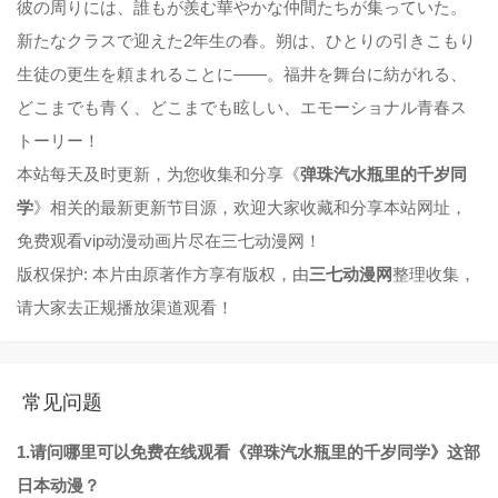
彼の周りには、誰もが羨む華やかな仲間たちが集っていた。
新たなクラスで迎えた2年生の春。朔は、ひとりの引きこもり
生徒の更生を頼まれることに——。福井を舞台に紡がれる、
どこまでも青く、どこまでも眩しい、エモーショナル青春ス
トーリー！
本站每天及时更新，为您收集和分享《
弹珠汽水瓶里的千岁同
学
》相关的最新更新节目源，欢迎大家收藏和分享本站网址，
免费观看vip动漫动画片尽在三七动漫网！
版权保护: 本片由原著作方享有版权，由
三七动漫网
整理收集，
请大家去正规播放渠道观看！
常见问题
1.请问哪里可以免费在线观看《弹珠汽水瓶里的千岁同学》这部
日本动漫？