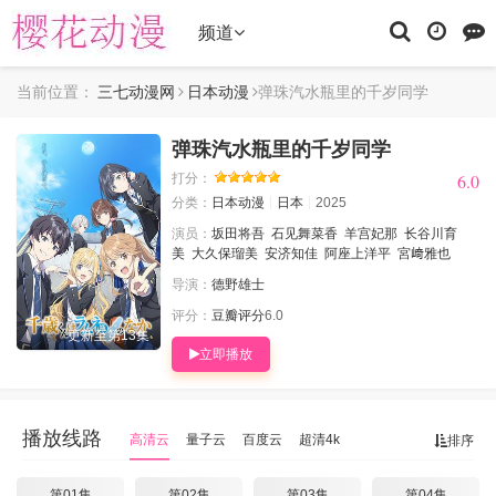
频道
当前位置：
三七动漫网
日本动漫
弹珠汽水瓶里的千岁同学
弹珠汽水瓶里的千岁同学
6.0
6.0
打分：
分类：
日本动漫
日本
2025
演员：
坂田将吾
石见舞菜香
羊宫妃那
长谷川育
美
大久保瑠美
安济知佳
阿座上洋平
宮﨑雅也
导演：
德野雄士
评分：
豆瓣评分
6.0
更新至第13集
立即播放
播放线路
高清云
量子云
百度云
超清4k
排序
第01集
第02集
第03集
第04集