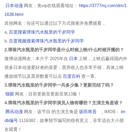
日本动漫
网友：免vip在线观看地址：
https://3777mj.com/dm/1
1638.html
其他网友：你还可以通过以下方式搜索并免费观看，
a.
百度搜索弹珠汽水瓶里的千岁同学
b.
百度视频搜索弹珠汽水瓶里的千岁同学
2.弹珠汽水瓶里的千岁同学是什么时候上映/什么时候开播的？
微博动漫网友：本片于 2025年在
日本
上映，上映后赢得国内外
很多日本动漫爱好者的喜爱，票房收入也非常不错，具体上映
播放细节以及票房数量可以去
百度百科
查一查。
3.弹珠汽水瓶里的千岁同学一共多少集？更新完结了吗？
猫眼
网友：目前更新至更新至第13集！
4.弹珠汽水瓶里的千岁同学演员人物有哪些？主演主角是谁？
腾讯动漫
网友：该节目 的主演主角是
坂田将吾
，IMDB：
im
db编号
1116382，故事情节编写的很有意义，非常适合大小朋
友观看！