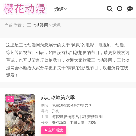
频道
当前位置：
三七动漫网
飒飒
这里是三七动漫网为您展示的关于“
飒飒
”的电影、电视剧、动漫、
综艺等影视节目列表，如果没有找到您想要的节目，请更换搜索词
重试，也可以留言反馈给我们，欢迎大家收藏三七动漫网，三七动
漫网会不断给大家分享更多关于“飒飒”的影视节目，欢迎免费在线
观看！
武动乾坤第六季
4.0
别名：
免费观看武动乾坤第六季
导演：
郑钧
主演：
柯暮卿,郭鸿博,吕书君,萧清源,谢..
分类：
奇幻动漫
中国大陆
2025
立即播放