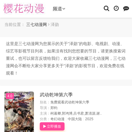
频道
当前位置：
三七动漫网
泽勋
这里是三七动漫网为您展示的关于“
泽勋
”的电影、电视剧、动漫、
综艺等影视节目列表，如果没有找到您想要的节目，请更换搜索词
重试，也可以留言反馈给我们，欢迎大家收藏三七动漫网，三七动
漫网会不断给大家分享更多关于“泽勋”的影视节目，欢迎免费在线
观看！
武动乾坤第六季
4.0
别名：
免费观看武动乾坤第六季
导演：
郑钧
主演：
柯暮卿,郭鸿博,吕书君,萧清源,谢..
分类：
奇幻动漫
中国大陆
2025
立即播放