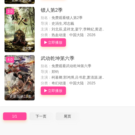
更新至第8集
镖人第2季
3.0
别名：
免费观看镖人第2季
导演：
史涓生,邓志巍
主演：
刘北辰,孟祥龙,宴宁,李蝉妃,黄进..
分类：
热血动漫
中国大陆
2026
立即播放
全8集
武动乾坤第六季
4.0
别名：
免费观看武动乾坤第六季
导演：
郑钧
主演：
柯暮卿,郭鸿博,吕书君,萧清源,谢..
分类：
奇幻动漫
中国大陆
2025
立即播放
更新至第12集
1/1
下一页
尾页