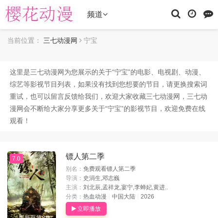
频道
当前位置：
三七动漫网
宁宝
这里是三七动漫网为您展示的关于“
宁宝
”的电影、电视剧、动漫、
综艺等影视节目列表，如果没有找到您想要的节目，请更换搜索词
重试，也可以留言反馈给我们，欢迎大家收藏三七动漫网，三七动
漫网会不断给大家分享更多关于“宁宝”的影视节目，欢迎免费在线
观看！
镖人第二季
7.0
别名：
免费观看镖人第二季
导演：
史涓生,邓志巍
主演：
刘北辰,孟祥龙,宴宁,李蝉妃,黄进..
分类：
热血动漫
中国大陆
2026
立即播放